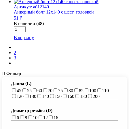
болт
Артикул: аб12140
20х150
Анкерный болт 12х140 с шест. головкой
с
51 ₽
шест.
головкой
В наличии (48)
Количество
товара
В корзину
Анкерный
болт
1
12х140
2
с
3
шест.
→
головкой
Фильтр
Длина (L)
45
55
60
70
75
80
85
100
110
120
130
140
150
160
180
200
Диаметр резьбы (D)
6
8
10
12
16