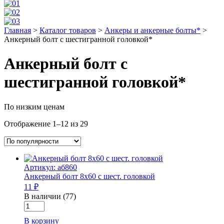
Главная
>
Каталог товаров
>
Анкеры и анкерные болты*
>
Анкерный болт с шестигранной головкой*
Анкерный болт с
шестигранной головкой*
По низким ценам
Отображение 1–12 из 29
Артикул: аб860
Анкерный болт 8х60 с шест. головкой
11 ₽
В наличии (77)
Количество
товара
В корзину
Анкерный