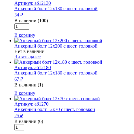
Артикул: аб12130
10х75
Анкерный болт 12х130 с шест. головкой
с
34 ₽
шест.
головкой
В наличии (100)
Количество
товара
В корзину
Анкерный
болт
Анкерный болт 12х200 с шест. головкой
12х130
Нет в наличии
с
Читать далее
шест.
головкой
Артикул: аб12180
Анкерный болт 12х180 с шест. головкой
67 ₽
В наличии (1)
Количество
В корзину
товара
Анкерный
Артикул: аб1270
болт
Анкерный болт 12х70 с шест. головкой
12х180
25 ₽
с
В наличии (6)
шест.
Количество
головкой
товара