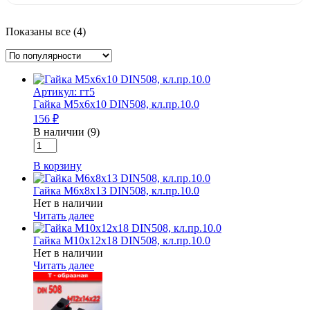
Показаны все (4)
Артикул: гт5
Гайка М5х6х10 DIN508, кл.пр.10.0
156 ₽
В наличии (9)
Количество
товара
В корзину
Гайка
М5х6х10
Гайка М6х8х13 DIN508, кл.пр.10.0
DIN508,
Нет в наличии
кл.пр.10.0
Читать далее
Гайка М10х12х18 DIN508, кл.пр.10.0
Нет в наличии
Читать далее