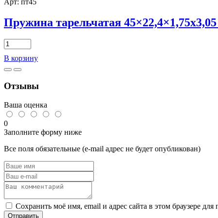
Арт: пт45
Пружина тарельчатая 45×22,4×1,75х3,05
Количество
товара
В корзину
Пружина
тарельчатая
45x22,4x1,75х3,05
Отзывы
DIN
2093
(ГОСТ
Ваша оценка
3057-
90)
0
Заполните форму ниже
Все поля обязательные (e-mail адрес не будет опубликован)
Сохранить моё имя, email и адрес сайта в этом браузере д
Отправить