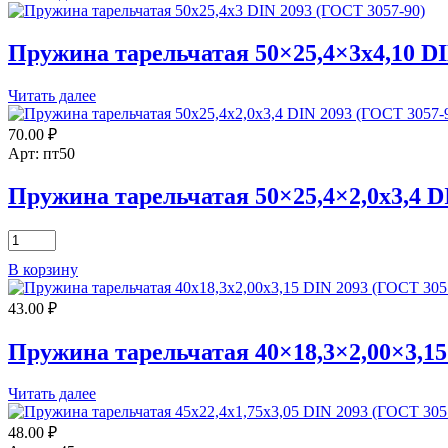
3057-
90)
Пружина тарельчатая 50×25,4×3х4,10 DI
Читать далее
70.00
₽
Арт: пт50
Пружина тарельчатая 50×25,4×2,0х3,4 D
Количество
товара
В корзину
Пружина
тарельчатая
43.00
₽
50x25,4x2,0х3,4
DIN
2093
Пружина тарельчатая 40×18,3×2,00×3,15
(ГОСТ
3057-
Читать далее
90)
48.00
₽