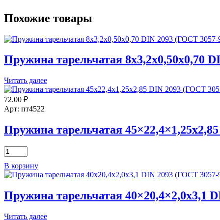
Похожие товары
Пружина тарельчатая 8х3,2х0,50х0,70 D
Читать далее
72.00
₽
Арт: пт4522
Пружина тарельчатая 45×22,4×1,25х2,85
Количество
товара
В корзину
Пружина
тарельчатая
45x22,4x1,25х2,85
Пружина тарельчатая 40×20,4×2,0х3,1 D
DIN
2093
(ГОСТ
Читать далее