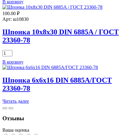
В корзину
Шпонка
10х8х110
100.00
₽
DIN
6885A
Арт: ш10830
/
ГОСТ
Шпонка 10х8х30 DIN 6885A / ГОСТ
23360-
23360-78
78
Количество
товара
В корзину
Шпонка
10х8х30
DIN
Шпонка 6х6х16 DIN 6885A/ГОСТ
6885A
/
23360-78
ГОСТ
23360-
Читать далее
78
Отзывы
Ваша оценка