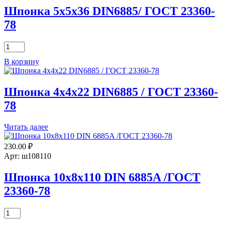
Шпонка 5х5х36 DIN6885/ ГОСТ 23360-
78
Количество
товара
В корзину
Шпонка
5х5х36
DIN6885/
Шпонка 4x4x22 DIN6885 / ГОСТ 23360-
ГОСТ
23360-
78
78
Читать далее
230.00
₽
Арт: ш108110
Шпонка 10х8х110 DIN 6885A /ГОСТ
23360-78
Количество
товара