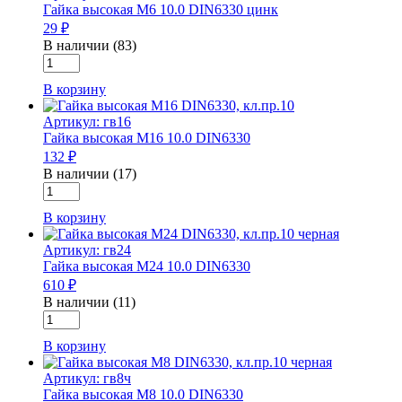
Гайка высокая М6 10.0 DIN6330 цинк
10.0
29 ₽
DIN6330
цинк
В наличии (83)
Количество
товара
В корзину
Гайка
высокая
Артикул: гв16
М6
Гайка высокая М16 10.0 DIN6330
10.0
132 ₽
DIN6330
цинк
В наличии (17)
Количество
товара
В корзину
Гайка
высокая
Артикул: гв24
М16
Гайка высокая М24 10.0 DIN6330
10.0
610 ₽
DIN6330
В наличии (11)
Количество
товара
В корзину
Гайка
высокая
Артикул: гв8ч
М24
Гайка высокая М8 10.0 DIN6330
10.0