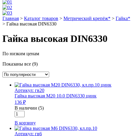
Главная
>
Каталог товаров
>
Метрический крепёж*
>
Гайка*
>
Гайка высокая DIN6330
Гайка высокая DIN6330
По низким ценам
Показаны все (9)
Артикул: гв20
Гайка высокая М20 10.0 DIN6330 цинк
136 ₽
В наличии (5)
Количество
товара
В корзину
Гайка
высокая
Артикул: гв6
М20