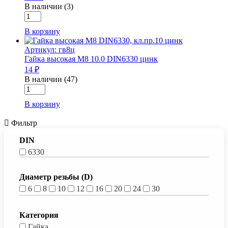
В наличии (3)
Количество
товара
В корзину
Гайка
высокая
Артикул: гв8ц
М30
Гайка высокая М8 10.0 DIN6330 цинк
10.0
14 ₽
DIN6330
В наличии (47)
Количество
товара
В корзину
Гайка
высокая
Фильтр
М8
10.0
DIN
DIN6330
цинк
6330
Диаметр резьбы (D)
6
8
10
12
16
20
24
30
Категория
Гайка