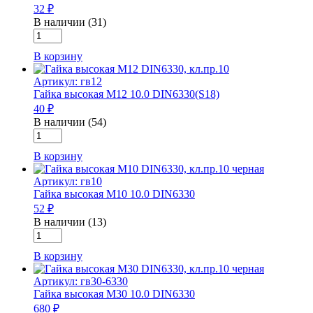
32 ₽
DIN6330
В наличии (31)
Количество
товара
В корзину
Гайка
высокая
Артикул: гв12
М8
Гайка высокая М12 10.0 DIN6330(S18)
10.0
40 ₽
DIN6330
В наличии (54)
Количество
товара
В корзину
Гайка
высокая
Артикул: гв10
М12
Гайка высокая М10 10.0 DIN6330
10.0
52 ₽
DIN6330(S18)
В наличии (13)
Количество
товара
В корзину
Гайка
высокая
Артикул: гв30-6330
М10
Гайка высокая М30 10.0 DIN6330
10.0
680 ₽
DIN6330