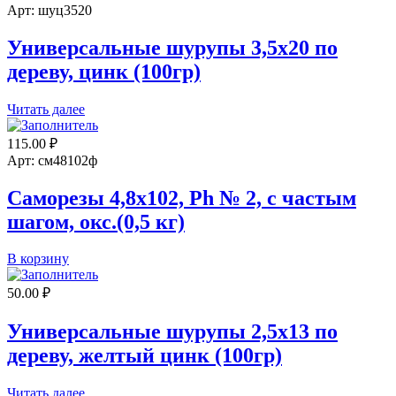
Арт: шуц3520
Универсальные шурупы 3,5х20 по
дереву, цинк (100гр)
Читать далее
115.00
₽
Арт: см48102ф
Саморезы 4,8х102, Ph № 2, с частым
шагом, окс.(0,5 кг)
Количество
В корзину
товара
Саморезы
50.00
₽
4,8х102,
Ph
Универсальные шурупы 2,5х13 по
№
дереву, желтый цинк (100гр)
2,
с
частым
Читать далее