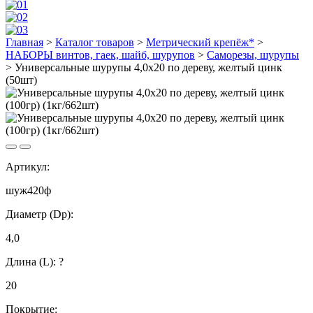
Главная
>
Каталог товаров
>
Метрический крепёж*
>
НАБОРЫ винтов, гаек, шайб, шурупов
>
Саморезы, шурупы
>
Универсальные шурупы 4,0х20 по дереву, желтый цинк
(50шт)
Артикул:
шуж420ф
Диаметр (Dp):
4,0
Длина (L):
?
20
Покрытие: