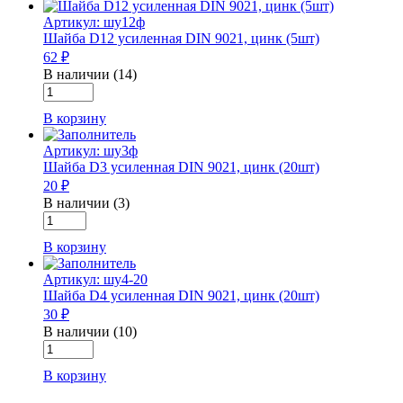
D10
Артикул: шу12ф
усиленная
Шайба D12 усиленная DIN 9021, цинк (5шт)
DIN
62 ₽
9021,
цинк
В наличии (14)
Количество
(10шт)
товара
В корзину
Шайба
D12
Артикул: шу3ф
усиленная
Шайба D3 усиленная DIN 9021, цинк (20шт)
DIN
20 ₽
9021,
цинк
В наличии (3)
Количество
(5шт)
товара
В корзину
Шайба
D3
Артикул: шу4-20
усиленная
Шайба D4 усиленная DIN 9021, цинк (20шт)
DIN
30 ₽
9021,
цинк
В наличии (10)
Количество
(20шт)
товара
В корзину
Шайба
D4