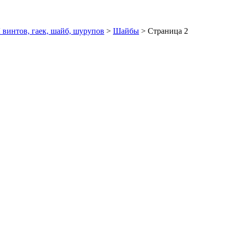
интов, гаек, шайб, шурупов
>
Шайбы
>
Страница 2