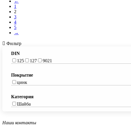
←
усиленная
1
DIN
2
9021,
3
цинк
4
(20шт)
5
→
Фильтр
DIN
125
127
9021
Покрытие
цинк
Категория
Шайба
Наши контакты