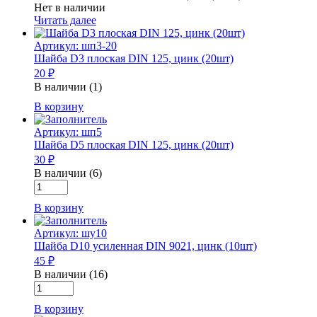
Нет в наличии
Читать далее
Артикул: шп3-20
Шайба D3 плоская DIN 125, цинк (20шт)
20 ₽
В наличии (1)
Количество
В корзину
товара
Шайба
Артикул: шп5
D3
Шайба D5 плоская DIN 125, цинк (20шт)
плоская
30 ₽
DIN
В наличии (6)
125,
Количество
цинк
товара
(20шт)
В корзину
Шайба
D5
Артикул: шу10
плоская
Шайба D10 усиленная DIN 9021, цинк (10шт)
DIN
45 ₽
125,
цинк
В наличии (16)
Количество
(20шт)
товара
В корзину
Шайба