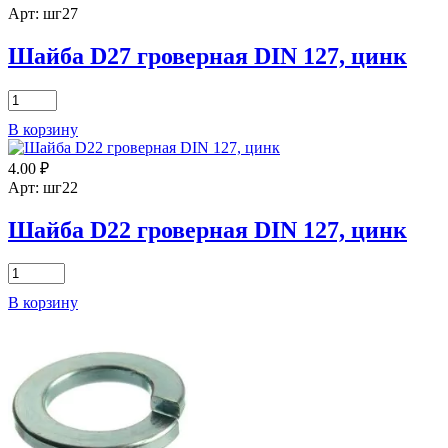
DIN
Арт: шг27
127,
цинк
Шайба D27 гроверная DIN 127, цинк
Количество
товара
В корзину
Шайба
D27
4.00
₽
гроверная
DIN
Арт: шг22
127,
цинк
Шайба D22 гроверная DIN 127, цинк
Количество
товара
В корзину
Шайба
D22
гроверная
DIN
127,
цинк