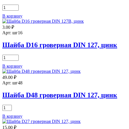
Количество
товара
В корзину
Шайба
D10
3.00
₽
гроверная
DIN
Арт: шг16
127
цинк
Шайба D16 гроверная DIN 127, цинк
Количество
товара
В корзину
Шайба
D16
49.00
₽
гроверная
DIN
Арт: шг48
127,
цинк
Шайба D48 гроверная DIN 127, цинк
Количество
товара
В корзину
Шайба
D48
15.00
₽
гроверная