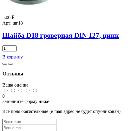
5.00
₽
Арт: шг18
Шайба D18 гроверная DIN 127, цинк
Количество
товара
В корзину
Шайба
D18
гроверная
Отзывы
DIN
127,
цинк
Ваша оценка
0
Заполните форму ниже
Все поля обязательные (e-mail адрес не будет опубликован)