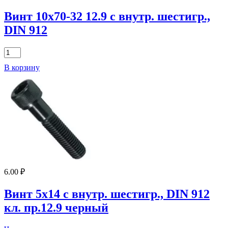
шестигр.,
DIN
Винт 10х70-32 12.9 с внутр. шестигр.,
912
DIN 912
цинк
Количество
товара
В корзину
Винт
10х70-
32
12.9
с
внутр.
шестигр.,
DIN
912
6.00
₽
Винт 5х14 с внутр. шестигр., DIN 912
кл. пр.12.9 черный