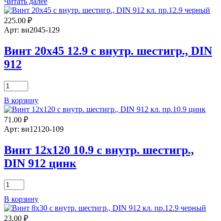
Читать далее
225.00
₽
Арт: ви2045-129
Винт 20х45 12.9 с внутр. шестигр., DIN
912
Количество
товара
В корзину
Винт
20х45
71.00
₽
12.9
с
Арт: ви12120-109
внутр.
шестигр.,
Винт 12х120 10.9 с внутр. шестигр.,
DIN
DIN 912 цинк
912
Количество
товара
В корзину
Винт
12х120
23.00
₽
10.9