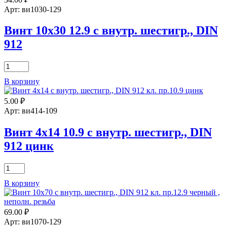
Арт: ви1030-129
Винт 10х30 12.9 с внутр. шестигр., DIN
912
Количество
товара
В корзину
Винт
10х30
5.00
₽
12.9
с
Арт: ви414-109
внутр.
шестигр.,
Винт 4х14 10.9 с внутр. шестигр., DIN
DIN
912 цинк
912
Количество
товара
В корзину
Винт
4х14
10.9
69.00
₽
с
внутр.
Арт: ви1070-129