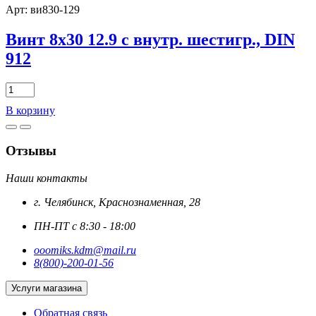
с
Арт: ви830-129
внутр.
шестигр.,
Винт 8х30 12.9 с внутр. шестигр., DIN
DIN
912
912
цинк
Количество
товара
В корзину
Винт
8х30
12.9
Отзывы
с
внутр.
шестигр.,
Наши контакты
DIN
г. Челябинск, Краснознаменная, 28
912
ПН-ПТ с 8:30 - 18:00
ooomiks.kdm@mail.ru
8(800)-200-01-56
Услуги магазина
Обратная связь