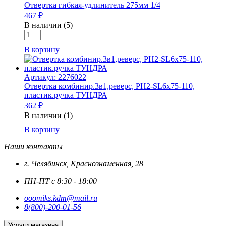
Отвертка гибкая-удлинитель 275мм 1/4
467 ₽
В наличии (5)
Количество
товара
В корзину
Отвертка
гибкая-
удлинитель
Артикул: 2276022
275мм
Отвертка комбинир.3в1,реверс, РН2-SL6х75-110,
1/4
пластик.ручка ТУНДРА
362 ₽
В наличии (1)
Количество
В корзину
товара
Наши контакты
Отвертка
комбинир.3в1,реверс,
г. Челябинск, Краснознаменная, 28
РН2-
SL6х75-
ПН-ПТ с 8:30 - 18:00
110,
пластик.ручка
ooomiks.kdm@mail.ru
ТУНДРА
8(800)-200-01-56
Услуги магазина