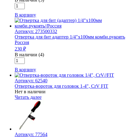
Количество
товара
В корзину
Отвертка
комб.
SL
Артикул: 273500332
6,0/PH2
Отвертка для бит адаптер 1/4"х100мм комби.рукоять
пластиковая
Россия
ручка
230 ₽
//
Бибер
В наличии (4)
Количество
товара
В корзину
Отвертка
для
Артикул: 62540
бит
Отвертка-вороток для головок 1-4", СrV FIT
адаптер
Нет в наличии
1/4"х100мм
Читать далее
комби.рукоять
Россия
Артикул: 77564