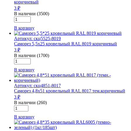
коричневый
коричневый
3 ₽
В наличии (3500)
Количество
товара
В корзину
Саморез
4,8х20
Артикул: скц5525-8019
кровельный
Саморез 5,5х25 кровельный RAL 8019 коричневый
RAL8017
3 ₽
темно-
коричневый
В наличии (1700)
Количество
товара
В корзину
Саморез
5,5х25
кровельный
Артикул: скц4851-8017
RAL
Саморез 4,8х51 кровельный RAL 8017 тем.коричневый
8019
3 ₽
коричневый
В наличии (260)
Количество
товара
В корзину
Саморез
4,8х51
кровельный