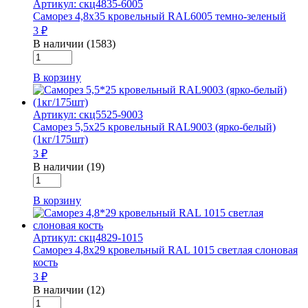
Артикул: скц4835-6005
RAL
Саморез 4,8х35 кровельный RAL6005 темно-зеленый
8017
3 ₽
тем.коричневый
В наличии (1583)
Количество
товара
В корзину
Саморез
4,8х35
кровельный
Артикул: скц5525-9003
RAL6005
Саморез 5,5х25 кровельный RAL9003 (ярко-белый)
темно-
(1кг/175шт)
зеленый
3 ₽
В наличии (19)
Количество
товара
В корзину
Саморез
5,5х25
кровельный
Артикул: скц4829-1015
RAL9003
Саморез 4,8х29 кровельный RAL 1015 светлая слоновая
(ярко-
кость
белый)
3 ₽
(1кг/175шт)
В наличии (12)
Количество