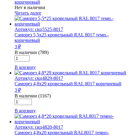
коричневый
Нет в наличии
Читать далее
Артикул: скц5525-8017
Саморез 5,5х25 кровельный RAL 8017 темн.-
коричневый
3 ₽
В наличии (789)
Количество
товара
В корзину
Саморез
5,5х25
Артикул: скц4829-8017
кровельный
Саморез 4,8х29 кровельный RAL 8017 коричневый
RAL
3 ₽
8017
темн.-
В наличии (1167)
Количество
коричневый
товара
В корзину
Саморез
4,8х29
кровельный
Артикул: скц4820-8017
RAL
Саморез 4,8х20 кровельный RAL8017 темно-
8017