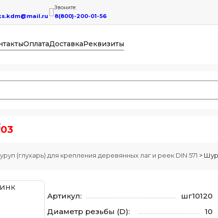
Звоните:
ks.kdm@mail.ru
8(800)-200-01-56
нтакты
Оплата
Доставка
Реквизиты
уруп (глухарь) для крепления деревянных лаг и реек DIN 571
>
Шуру
Артикул:
шг10120
Диаметр резьбы (D):
10