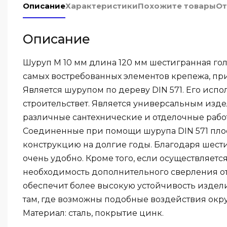
Описание
Характеристики
Похожите товары
От
Описание
Шуруп М 10 мм длина 120 мм шестигранная гол
самых востребованных элементов крепежа, пр
Является шурупом по дереву DIN 571. Его испо
строительствет. Является универсальным изд
различные сантехнические и отделочные рабо
Соединенные при помощи шурупа DIN 571 пло
конструкцию на долгие годы. Благодаря шести
очень удобно. Кроме того, если осуществляет
необходимость дополнительного сверления от
обеспечит более высокую устойчивость издели
там, где возможны подобные воздействия ок
Материал: сталь, покрытие цинк.