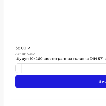
38.00
₽
Арт: шг10260
Шуруп 10х260 шестигранная головка DIN 571 
В к