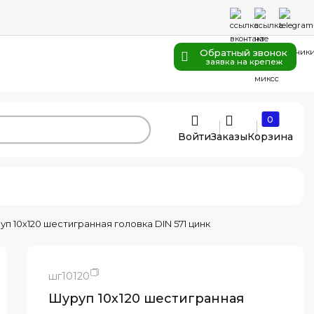
Обратный звонок
заявка на крепеж
0
Войти
Заказы
Корзина
п 10х120 шестигранная головка DIN 571 цинк
шг10120
Шуруп 10х120 шестигранная