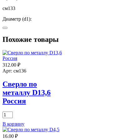
см133
Диаметр (d1):
13,3
Похожие товары
Длина (L):
?
160
Длина (L1):
312.00
₽
Арт: см136
110
Сверло по
металлу D13,6
Россия
Количество
товара
В корзину
Сверло
по
16.00
₽
металлу