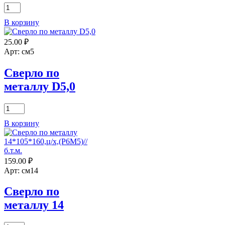
Количество
товара
В корзину
Сверло
по
25.00
₽
металлу
D5,6
Арт: см5
MATRIX
Сверло по
металлу D5,0
Количество
товара
В корзину
Сверло
по
металлу
D5,0
159.00
₽
Арт: см14
Сверло по
металлу 14