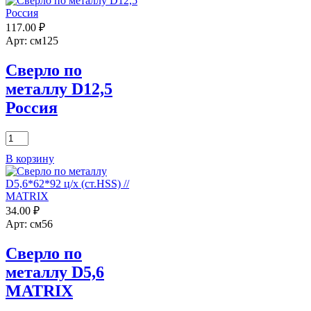
по
металлу
117.00
₽
0,8
упак.10шт
Арт: см125
Сверло по
металлу D12,5
Россия
Количество
товара
В корзину
Сверло
по
металлу
D12,5
34.00
₽
Россия
Арт: см56
Сверло по
металлу D5,6
MATRIX