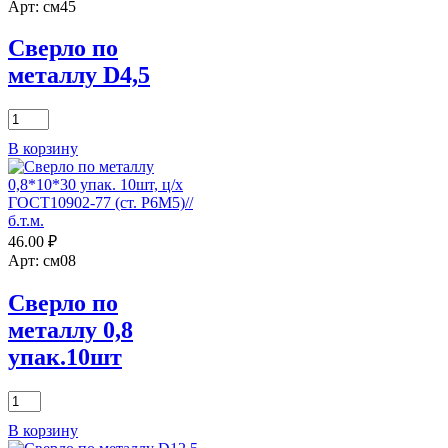
D13,6
Арт: см45
Россия
Сверло по
металлу D4,5
Количество
товара
В корзину
Сверло
по
металлу
D4,5
46.00
₽
Арт: см08
Сверло по
металлу 0,8
упак.10шт
Количество
товара
В корзину
Сверло