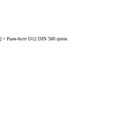
0
>
Рым-болт D12 DIN 580 цинк