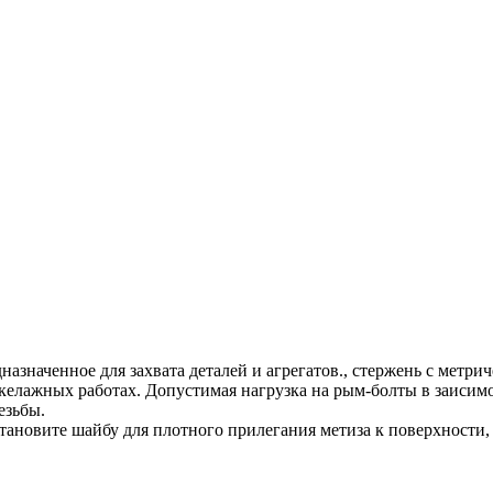
азначенное для захвата деталей и агрегатов., стержень с метри
елажных работах. Допустимая нагрузка на рым-болты в заисимост
езьбы.
становите шайбу для плотного прилегания метиза к поверхности, 