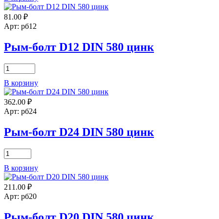
болт
81.00
₽
D6
DIN
Арт: рб12
580
цинк
Рым-болт D12 DIN 580 цинк
Количество
товара
В корзину
Рым-
болт
362.00
₽
D12
DIN
Арт: рб24
580
цинк
Рым-болт D24 DIN 580 цинк
Количество
товара
В корзину
Рым-
болт
211.00
₽
D24
DIN
Арт: рб20
580
цинк
Рым-болт D20 DIN 580 цинк