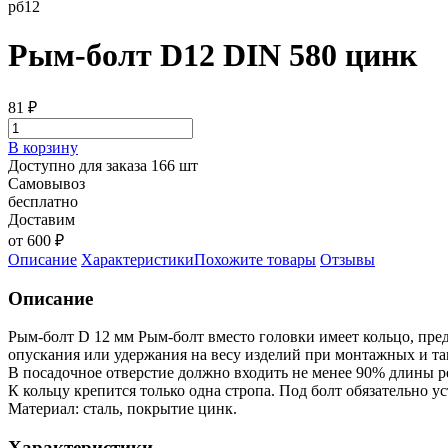
рб12
Рым-болт D12 DIN 580 цинк
81
₽
В корзину
Доступно для заказа 166 шт
Самовывоз
бесплатно
Доставим
от 600 ₽
Описание
Характеристики
Похожите товары
Отзывы
Описание
Рым-болт D 12 мм Рым-болт вместо головки имеет кольцо, предн
опускания или удержания на весу изделий при монтажных и так
В посадочное отверстие должно входить не менее 90% длины р
К кольцу крепится только одна стропа. Под болт обязательно у
Материал: сталь, покрытие цинк.
Характеристики