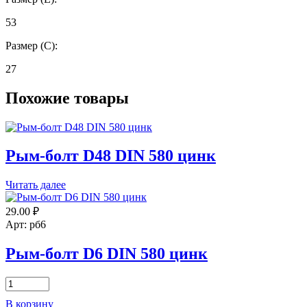
53
Размер (С):
27
Похожие товары
Рым-болт D48 DIN 580 цинк
Читать далее
29.00
₽
Арт: рб6
Рым-болт D6 DIN 580 цинк
Количество
товара
В корзину
Рым-