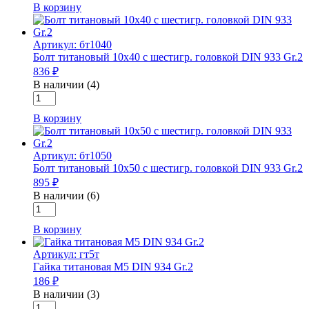
В корзину
Болт
титановый
10х30
Артикул: бт1040
с
Болт титановый 10х40 с шестигр. головкой DIN 933 Gr.2
шестигр.
836 ₽
головкой
DIN
В наличии (4)
Количество
933
товара
Gr.2
В корзину
Болт
титановый
10х40
Артикул: бт1050
с
Болт титановый 10х50 с шестигр. головкой DIN 933 Gr.2
шестигр.
895 ₽
головкой
DIN
В наличии (6)
Количество
933
товара
Gr.2
В корзину
Болт
титановый
Артикул: гт5т
10х50
Гайка титановая М5 DIN 934 Gr.2
с
186 ₽
шестигр.
головкой
В наличии (3)
Количество
DIN