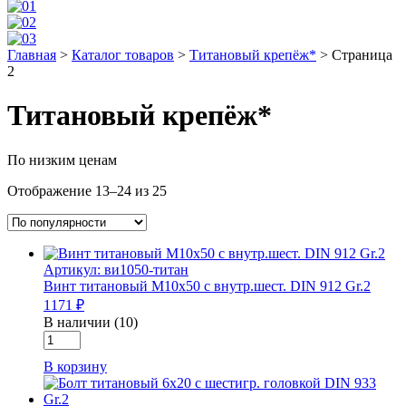
Главная
>
Каталог товаров
>
Титановый крепёж*
>
Страница
2
Титановый крепёж*
По низким ценам
Отображение 13–24 из 25
Артикул: ви1050-титан
Винт титановый М10х50 с внутр.шест. DIN 912 Gr.2
1171 ₽
В наличии (10)
Количество
товара
В корзину
Винт
титановый
М10х50