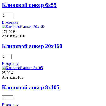
Клиновой анкер 6х55
Количество
товара
В корзину
Клиновой
анкер
171.00
₽
6х55
Арт: кла20160
Клиновой анкер 20х160
Количество
товара
В корзину
Клиновой
анкер
25.00
₽
20х160
Арт: кла8105
Клиновой анкер 8х105
Количество
товара
В корзину
Клиновой