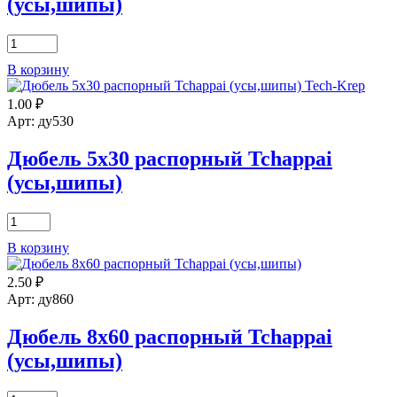
(усы,шипы)
Количество
товара
В корзину
Дюбель
8х30
1.00
₽
распорный
Tchappai
Арт: ду530
(усы,шипы)
Дюбель 5х30 распорный Tchappai
(усы,шипы)
Количество
товара
В корзину
Дюбель
5х30
2.50
₽
распорный
Tchappai
Арт: ду860
(усы,шипы)
Дюбель 8х60 распорный Tchappai
(усы,шипы)