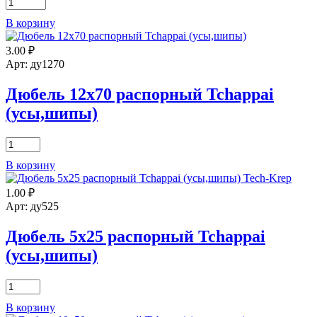
Количество
товара
В корзину
Дюбель
8х60
3.00
₽
распорный
Tchappai
Арт: ду1270
(усы,шипы)
Дюбель 12х70 распорный Tchappai
(усы,шипы)
Количество
товара
В корзину
Дюбель
12х70
1.00
₽
распорный
Tchappai
Арт: ду525
(усы,шипы)
Дюбель 5х25 распорный Tchappai
(усы,шипы)
Количество
товара
В корзину
Дюбель