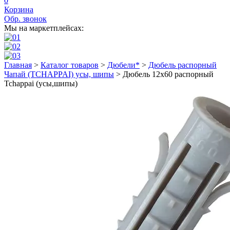
0
Корзина
Обр. звонок
Мы на маркетплейсах:
Главная
>
Каталог товаров
>
Дюбели*
>
Дюбель распорный
Чапай (TCHAPPAI) усы, шипы
>
Дюбель 12х60 распорный
Tchappai (усы,шипы)