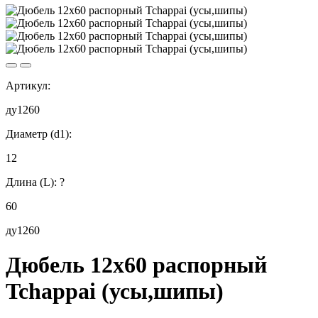
Артикул:
ду1260
Диаметр (d1):
12
Длина (L):
?
60
ду1260
Дюбель 12х60 распорный
Tchappai (усы,шипы)