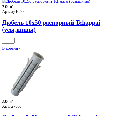
5х25
2.00
₽
распорный
Tchappai
Арт: ду1050
(усы,шипы)
Дюбель 10х50 распорный Tchappai
(усы,шипы)
Количество
товара
В корзину
Дюбель
10х50
распорный
Tchappai
(усы,шипы)
2.00
₽
Арт: ду880