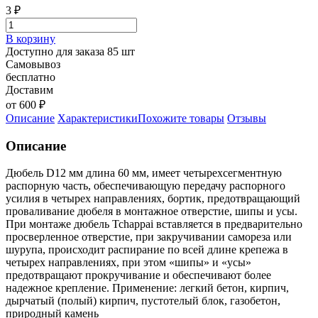
3
₽
В корзину
Доступно для заказа 85 шт
Самовывоз
бесплатно
Доставим
от 600 ₽
Описание
Характеристики
Похожите товары
Отзывы
Описание
Дюбель D12 мм длина 60 мм, имеет четырехсегментную
распорную часть, обеспечивающую передачу распорного
усилия в четырех направлениях, бортик, предотвращающий
проваливание дюбеля в монтажное отверстие, шипы и усы.
При монтаже дюбель Tchappai вставляется в предварительно
просверленное отверстие, при закручивании самореза или
шурупа, происходит распирание по всей длине крепежа в
четырех направлениях, при этом «шипы» и «усы»
предотвращают прокручивание и обеспечивают более
надежное крепление. Применение: легкий бетон, кирпич,
дырчатый (полый) кирпич, пустотелый блок, газобетон,
природный камень