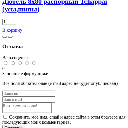
Дюбель 8х80 распорный Tchappai
(усы,шипы)
Количество
товара
В корзину
Дюбель
8х80
распорный
Отзывы
Tchappai
(усы,шипы)
Ваша оценка
0
Заполните форму ниже
Все поля обязательные (e-mail адрес не будет опубликован)
Сохранить моё имя, email и адрес сайта в этом браузере для
последующих моих комментариев.
Отправить