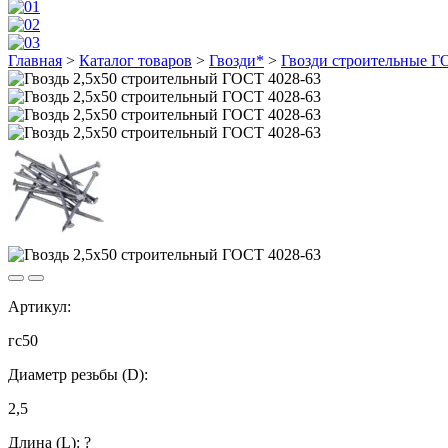
Главная
>
Каталог товаров
>
Гвозди*
>
Гвозди строительные Г
Артикул:
гс50
Диаметр резьбы (D):
2,5
Длина (L):
?