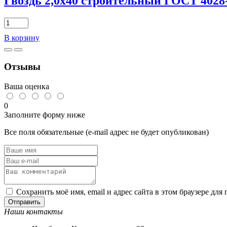
Гвоздь 2,0х40 строительный ГОСТ 4028-
(1кг)
Количество
товара
В корзину
Гвоздь
2,0х40
строительный
Отзывы
ГОСТ
4028-
63
Ваша оценка
(1кг)
0
Заполните форму ниже
Все поля обязательные (e-mail адрес не будет опубликован)
Сохранить моё имя, email и адрес сайта в этом браузере д
Отправить
Наши контакты