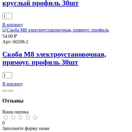
круглый профиль 30шт
Количество
товара
В корзину
Скоба
М8
54.00
₽
электроустановочная,
круглый
Арт: 60208-2
профиль
30шт
Скоба М8 электроустановочная,
прямоуг. профиль 30шт
Количество
товара
В корзину
Скоба
М8
электроустановочная,
Отзывы
прямоуг.
профиль
30шт
Ваша оценка
0
Заполните форму ниже