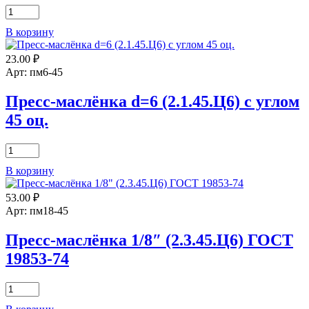
Количество
товара
В корзину
Пресс-
маслёнка
23.00
₽
1/4"
(1.4.Ц6)
Арт: пм6-45
Н1
ГОСТ
Пресс-маслёнка d=6 (2.1.45.Ц6) с углом
19853-
45 оц.
74
Количество
товара
В корзину
Пресс-
маслёнка
53.00
₽
d=6
(2.1.45.Ц6)
Арт: пм18-45
с
углом
Пресс-маслёнка 1/8″ (2.3.45.Ц6) ГОСТ
45
19853-74
оц.
Количество
товара