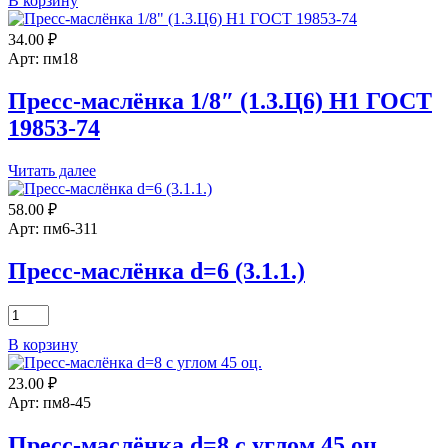
В корзину
Пресс-
маслёнка
34.00
₽
1/8"
(2.3.45.Ц6)
Арт: пм18
ГОСТ
19853-
Пресс-маслёнка 1/8″ (1.3.Ц6) Н1 ГОСТ
74
19853-74
Читать далее
58.00
₽
Арт: пм6-311
Пресс-маслёнка d=6 (3.1.1.)
Количество
товара
В корзину
Пресс-
маслёнка
23.00
₽
d=6
(3.1.1.)
Арт: пм8-45
Пресс-маслёнка d=8 с углом 45 оц.