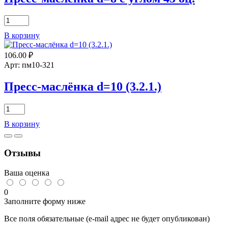
Количество
товара
В корзину
Пресс-
маслёнка
106.00
₽
d=8
с
Арт: пм10-321
углом
45
Пресс-маслёнка d=10 (3.2.1.)
оц.
Количество
товара
В корзину
Пресс-
маслёнка
d=10
Отзывы
(3.2.1.)
Ваша оценка
0
Заполните форму ниже
Все поля обязательные (e-mail адрес не будет опубликован)