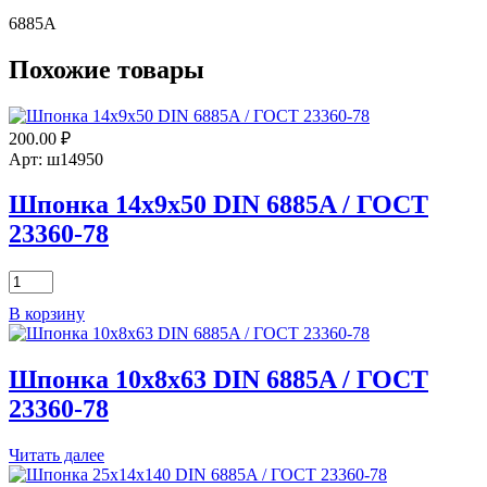
6885А
Похожие товары
200.00
₽
Арт: ш14950
Шпонка 14х9х50 DIN 6885A / ГОСТ
23360-78
Количество
товара
В корзину
Шпонка
14х9х50
DIN
Шпонка 10х8х63 DIN 6885A / ГОСТ
6885A
/
23360-78
ГОСТ
23360-
Читать далее
78