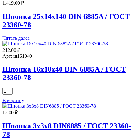
1,419.00
₽
Шпонка 25х14х140 DIN 6885A / ГОСТ
23360-78
Читать далее
212.00
₽
Арт: ш161040
Шпонка 16х10х40 DIN 6885A / ГОСТ
23360-78
Количество
товара
В корзину
Шпонка
16х10х40
12.00
₽
DIN
6885A
/
Шпонка 3х3х8 DIN6885 / ГОСТ 23360-
ГОСТ
78
23360-