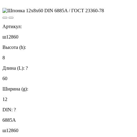
Артикул:
ш12860
Высота (h):
8
Длина (L):
?
60
Ширина (g):
12
DIN:
?
6885А
ш12860