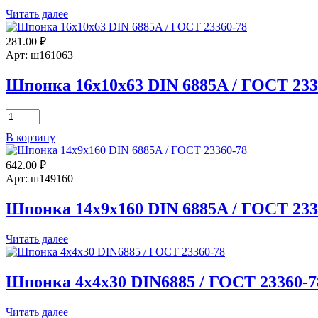
Читать далее
281.00
₽
Арт: ш161063
Шпонка 16х10х63 DIN 6885A / ГОСТ 233
Количество
товара
В корзину
Шпонка
16х10х63
642.00
₽
DIN
6885A
Арт: ш149160
/
ГОСТ
Шпонка 14х9х160 DIN 6885A / ГОСТ 233
23360-
78
Читать далее
Шпонка 4x4x30 DIN6885 / ГОСТ 23360-7
Читать далее