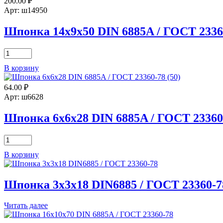
200.00
₽
Арт: ш14950
Шпонка 14х9х50 DIN 6885A / ГОСТ 2336
Количество
товара
В корзину
Шпонка
14х9х50
64.00
₽
DIN
6885A
Арт: ш6628
/
ГОСТ
Шпонка 6х6х28 DIN 6885A / ГОСТ 23360-
23360-
78
Количество
товара
В корзину
Шпонка
6х6х28
DIN
Шпонка 3х3х18 DIN6885 / ГОСТ 23360-7
6885A
/
ГОСТ
Читать далее
23360-
78