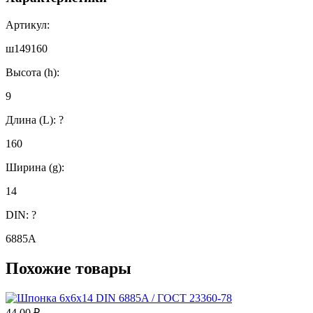
Артикул:
ш149160
Высота (h):
9
Длина (L):
?
160
Ширина (g):
14
DIN:
?
6885А
Похожие товары
44.00
₽