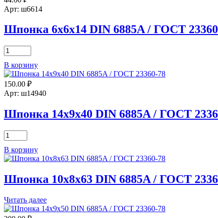
Арт: ш6614
Шпонка 6х6х14 DIN 6885A / ГОСТ 23360
Количество
товара
В корзину
Шпонка
6х6х14
150.00
₽
DIN
6885A
Арт: ш14940
/
ГОСТ
Шпонка 14х9х40 DIN 6885A / ГОСТ 2336
23360-
78
Количество
товара
В корзину
Шпонка
14х9х40
DIN
Шпонка 10х8х63 DIN 6885A / ГОСТ 2336
6885A
/
ГОСТ
Читать далее
23360-
78