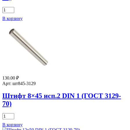
Количество
товара
В корзину
Штифт
12x45
исп.2
DIN
1
(ГОСТ
3129-
70)
130.00
₽
Арт: шт845-3129
Штифт 8×45 исп.2 DIN 1 (ГОСТ 3129-
70)
Количество
товара
В корзину
Штифт