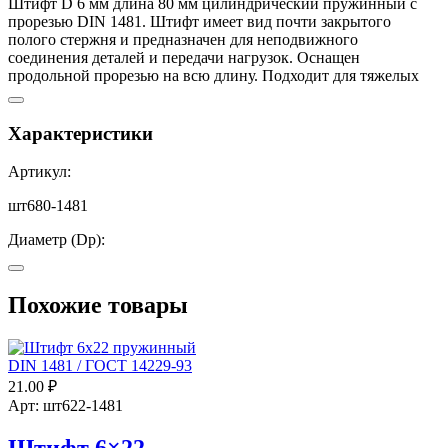
Штифт D 6 мм длина 80 мм цилиндрический пружинный с
прорезью DIN 1481. Штифт имеет вид почти закрытого
полого стержня и предназначен для неподвижного
соединения деталей и передачи нагрузок. Оснащен
продольной прорезью на всю длину. Подходит для тяжелых
нагрузок. Цилиндрический штифт принято использовать в
качестве элемента соединения, для передачи усилия с одной
детали на другую. Установка поперечная, относительно оси
Характеристики
штифта. Элемент удерживается в отверстии подготовленных
к соединению деталей, посредством трения монтажным
Артикул:
натягом.
Материал: сталь.
шт680-1481
Диаметр (Dp):
6
Похожие товары
Длина (L):
?
80
21.00
₽
Арт: шт622-1481
Штифт 6×22