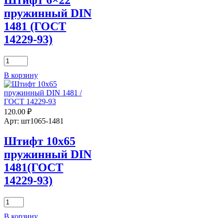
пружинный DIN
1481 (ГОСТ
14229-93)
Количество
товара
В корзину
Штифт
6x22
пружинный
DIN
120.00
₽
1481
(ГОСТ
Арт: шт1065-1481
14229-
93)
Штифт 10х65
пружинный DIN
1481(ГОСТ
14229-93)
Количество
товара
В корзину