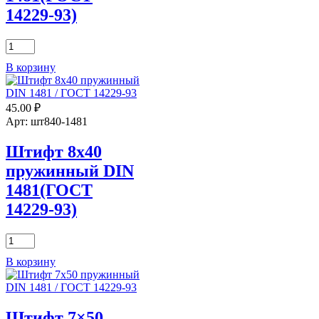
14229-93)
Количество
товара
В корзину
Штифт
7x30
пружинный
45.00
₽
DIN
1481(ГОСТ
Арт: шт840-1481
14229-
93)
Штифт 8х40
пружинный DIN
1481(ГОСТ
14229-93)
Количество
товара
В корзину
Штифт
8х40
пружинный
DIN
Штифт 7×50
1481(ГОСТ