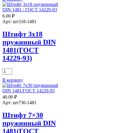
Штифт
10х65
пружинный
6.00
₽
DIN
1481(ГОСТ
Арт: шт318-1481
14229-
93)
Штифт 3х18
пружинный DIN
1481(ГОСТ
14229-93)
Количество
товара
В корзину
Штифт
3х18
пружинный
40.00
₽
DIN
1481(ГОСТ
Арт: шт730-1481
14229-
93)
Штифт 7×30
пружинный DIN
1481(ГОСТ