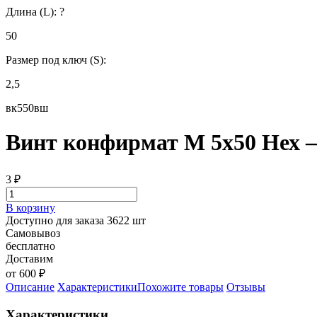
Длина (L):
?
50
Размер под ключ (S):
2,5
вк550вш
Винт конфирмат М 5х50 Нех —
3
₽
В корзину
Доступно для заказа 3622 шт
Самовывоз
бесплатно
Доставим
от 600 ₽
Описание
Характеристики
Похожите товары
Отзывы
Характеристики