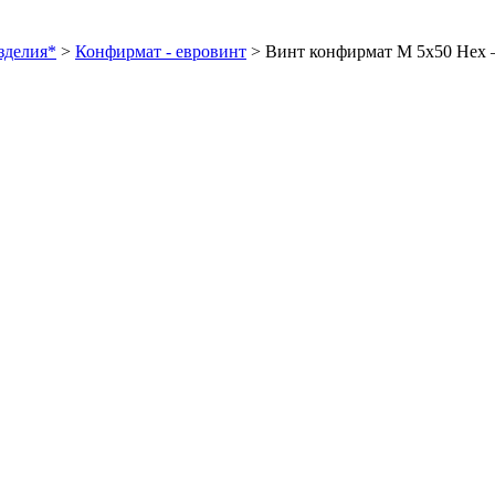
зделия*
>
Конфирмат - евровинт
>
Винт конфирмат М 5х50 Нех 