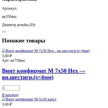
Артикул:
вк550вш
Диаметр резьбы (D):
5
Похожие товары
Длина (L):
?
50
3.00
₽
Размер под ключ (S):
Арт: вк750вш
2,5
Винт конфирмат М 7х50 Нех —
вн.шестигр.(s=4мм)
Количество
товара
В корзину
Винт
конфирмат
3.00
₽
М