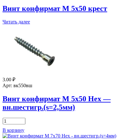
7х50
Нех
Винт конфирмат М 5х50 крест
-
вн.шестигр.
Читать далее
(s=4мм)
3.00
₽
Арт: вк550вш
Винт конфирмат М 5х50 Нех —
вн.шестигр.(s=2,5мм)
Количество
товара
В корзину
Винт
конфирмат