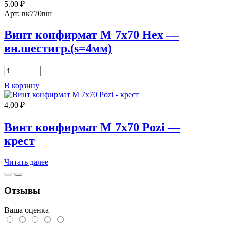
5.00
₽
М
5х50
Арт: вк770вш
Нех
-
Винт конфирмат М 7х70 Нех —
вн.шестигр.
вн.шестигр.(s=4мм)
(s=2,5мм)
Количество
товара
В корзину
Винт
конфирмат
4.00
₽
М
7х70
Нех
Винт конфирмат М 7х70 Pozi —
-
крест
вн.шестигр.
(s=4мм)
Читать далее
Отзывы
Ваша оценка