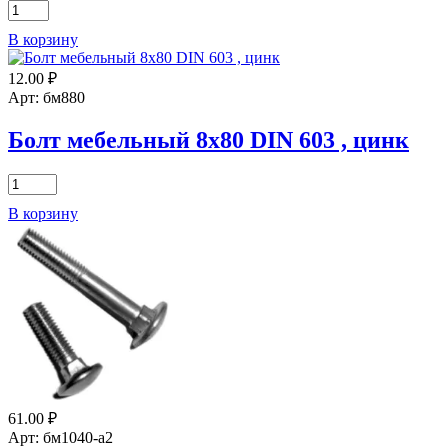
Количество
товара
В корзину
Болт
мебельный
12.00
₽
10х120
DIN
Арт: бм880
603
,
Болт мебельный 8х80 DIN 603 , цинк
цинк
Количество
товара
В корзину
Болт
мебельный
8х80
DIN
603
,
цинк
61.00
₽
Арт: бм1040-а2