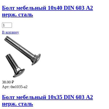
Болт мебельный 10х40 DIN 603 А2
нерж. сталь
Количество
товара
В корзину
Болт
мебельный
10х40
DIN
603
А2
нерж.
сталь
38.00
₽
Арт: бм1035-а2
Болт мебельный 10х35 DIN 603 А2
нерж. сталь