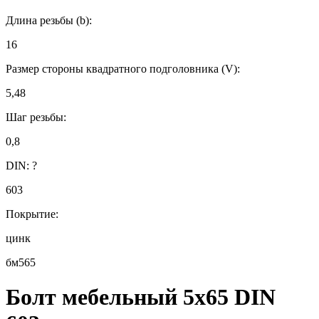
Длина резьбы (b):
16
Размер стороны квадратного подголовника (V):
5,48
Шаг резьбы:
0,8
DIN:
?
603
Покрытие:
цинк
бм565
Болт мебельный 5х65 DIN