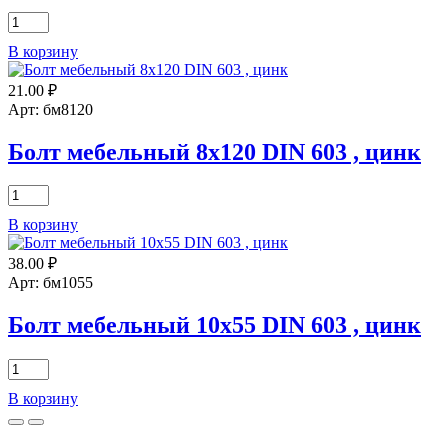
Количество
товара
В корзину
Болт
мебельный
21.00
₽
10х35
DIN
Арт: бм8120
603
А2
Болт мебельный 8х120 DIN 603 , цинк
нерж.
сталь
Количество
товара
В корзину
Болт
мебельный
38.00
₽
8х120
DIN
Арт: бм1055
603
,
Болт мебельный 10х55 DIN 603 , цинк
цинк
Количество
товара
В корзину
Болт
мебельный
10х55