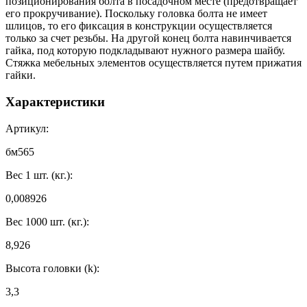
позиционирования болта в посадочном месте (предотвращает
его прокручивание). Поскольку головка болта не имеет
шлицов, то его фиксация в конструкции осуществляется
только за счет резьбы. На другой конец болта навинчивается
гайка, под которую подкладывают нужного размера шайбу.
Стяжка мебельных элементов осуществляется путем прижатия
гайки.
Характеристики
Артикул:
бм565
Вес 1 шт. (кг.):
0,008926
Вес 1000 шт. (кг.):
8,926
Высота головки (k):
3,3