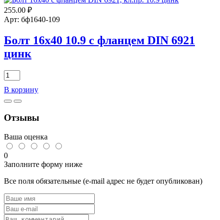
255.00
₽
Арт: бф1640-109
Болт 16х40 10.9 с фланцем DIN 6921
цинк
Количество
товара
В корзину
Болт
16х40
10.9
Отзывы
с
фланцем
DIN
Ваша оценка
6921
цинк
0
Заполните форму ниже
Все поля обязательные (e-mail адрес не будет опубликован)