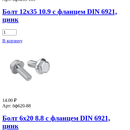
Болт 12х35 10.9 с фланцем DIN 6921,
цинк
Количество
товара
В корзину
Болт
12х35
10.9
с
фланцем
DIN
6921,
цинк
14.00
₽
Арт: бф620-88
Болт 6х20 8.8 с фланцем DIN 6921,
цинк