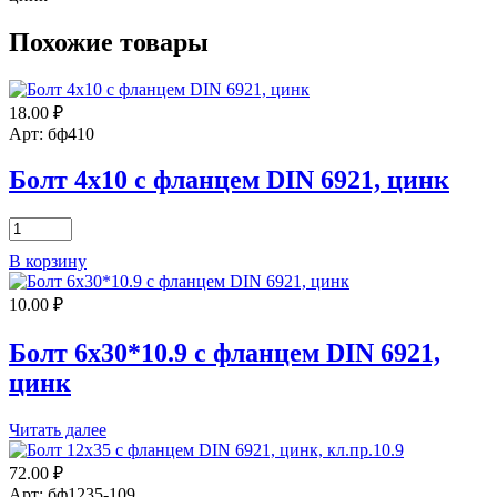
Похожие товары
18.00
₽
Арт: бф410
Болт 4х10 с фланцем DIN 6921, цинк
Количество
товара
В корзину
Болт
4х10
10.00
₽
с
фланцем
DIN
Болт 6х30*10.9 с фланцем DIN 6921,
6921,
цинк
цинк
Читать далее
72.00
₽
Арт: бф1235-109