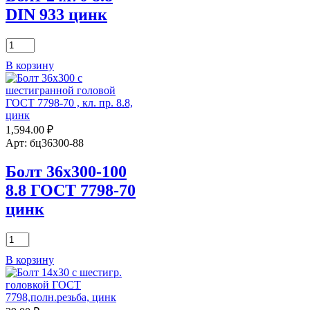
DIN 933 цинк
10
Диаметр резьбы (D):
Количество
товара
10
В корзину
Болт
24х70
Длина (L):
?
8.8
DIN
180
933
1,594.00
₽
цинк
Длина резьбы (b):
Арт: бц36300-88
180
Болт 36х300-100
Количество штук в 1 кг.:
8.8 ГОСТ 7798-70
9,86
цинк
Размер под ключ (S):
Количество
товара
17
В корзину
Болт
Шаг резьбы:
36х300-
100
1,5
8.8