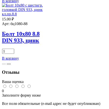
В корзину
Болт
8х160-
22
DIN
15.00
₽
931,
цинк
Арт: бц1080-88
Болт 10х80 8.8
DIN 933, цинк
Количество
товара
В корзину
Болт
10х80
8.8
Отзывы
DIN
933,
цинк
Ваша оценка
0
Заполните форму ниже
Все поля обязательные (e-mail адрес не будет опубликован)