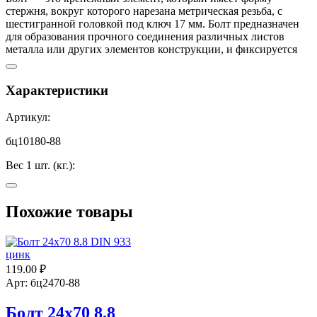
стержня, вокруг которого нарезана метрическая резьба, с
шестигранной головкой под ключ 17 мм. Болт предназначен
для образования прочного соединения различных листов
металла или других элементов конструкции, и фиксируется
он с помощью гайки, которая дожимается гаечным ключом.
Применяется для любых видов монтажных работ. Часто болты
используют в соединениях конструкций, на которые
Характеристики
планируется повышенная вибронагрузка. Изготовлен из
углеродистой стали и оцинкован по стандарту DIN933.
Артикул:
Покрытие предохраняет крепления от коррозии, ржавления и
других разрушительных факторов, особенно если болтовое
бц10180-88
соединение находится в агрессивной среде
Вес 1 шт. (кг.):
0,1014
Похожие товары
Вес 1000 шт. (кг.):
101,40
Высота головки (k):
119.00
₽
Арт: бц2470-88
6,4
Болт 24х70 8.8
Диаметр болта (d):