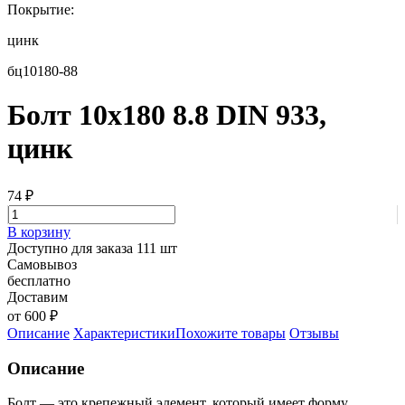
Покрытие:
цинк
бц10180-88
Болт 10х180 8.8 DIN 933,
цинк
74
₽
В корзину
Доступно для заказа 111 шт
Самовывоз
бесплатно
Доставим
от 600 ₽
Описание
Характеристики
Похожите товары
Отзывы
Описание
Болт — это крепежный элемент, который имеет форму