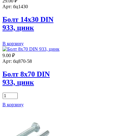
29.00
₽
ГОСТ
DIN:
?
7798-
Арт: бц1430
70
933
цинк
Болт 14х30 DIN
Покрытие:
933, цинк
цинк
Количество
В корзину
товара
Болт
9.00
₽
14х30
Арт: бц870-58
DIN
933,
Болт 8х70 DIN
цинк
933, цинк
Количество
товара
В корзину
Болт
8х70
DIN
933,
цинк