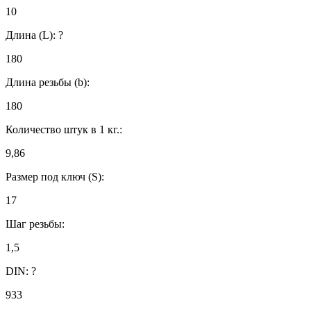
10
Длина (L):
?
180
Длина резьбы (b):
180
Количество штук в 1 кг.:
9,86
Размер под ключ (S):
17
Шаг резьбы:
1,5
DIN:
?
933