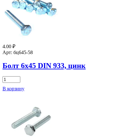
8.8
DIN
931
цинк
4.00
₽
Арт: бц645-58
Болт 6х45 DIN 933, цинк
Количество
товара
В корзину
Болт
6х45
DIN
933,
цинк