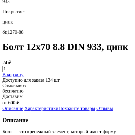
933
Покрытие:
цинк
бц1270-88
Болт 12х70 8.8 DIN 933, цинк
24
₽
В корзину
Доступно для заказа 134 шт
Самовывоз
бесплатно
Доставим
от 600 ₽
Описание
Характеристики
Похожите товары
Отзывы
Описание
Болт — это крепежный элемент, который имеет форму