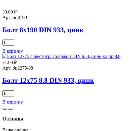
39.00
₽
Арт: бц8190
Болт 8х190 DIN 933, цинк
Количество
товара
В корзину
Болт
8х190
31.00
₽
DIN
933,
Арт: бц1275-88
цинк
Болт 12х75 8.8 DIN 933, цинк
Количество
товара
В корзину
Болт
12х75
8.8
Отзывы
DIN
933,
цинк
Ваша оценка