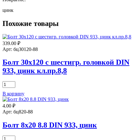
цинк
Похожие товары
339.00
₽
Арт: бц30120-88
Болт 30х120 с шестигр. головкой DIN
933, цинк кл.пр.8,8
Количество
товара
В корзину
Болт
30х120
4.00
₽
с
шестигр.
Арт: бц820-88
головкой
DIN
Болт 8х20 8.8 DIN 933, цинк
933,
цинк
Количество
кл.пр.8,8