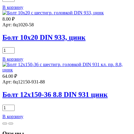
товара
В корзину
Болт
24х120
8.00
₽
8.8
DIN
Арт: бц1020-58
933
цинк
Болт 10х20 DIN 933, цинк
Количество
товара
В корзину
Болт
10х20
DIN
64.00
₽
933,
цинк
Арт: бц12150-931-88
Болт 12х150-36 8.8 DIN 931 цинк
Количество
товара
В корзину
Болт
12х150-
36
Отзывы
8.8