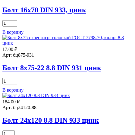
933,
цинк
Болт 16х70 DIN 933, цинк
Количество
товара
В корзину
Болт
16х70
DIN
17.00
₽
933,
цинк
Арт: бц875-931
Болт 8х75-22 8.8 DIN 931 цинк
Количество
товара
В корзину
Болт
8х75-
184.00
₽
22
8.8
Арт: бц24120-88
DIN
931
Болт 24х120 8.8 DIN 933 цинк
цинк
Количество