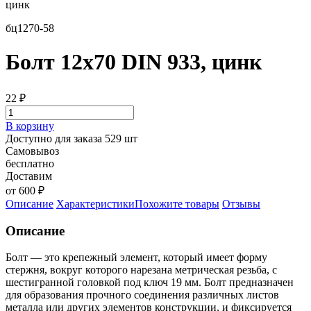
цинк
бц1270-58
Болт 12х70 DIN 933, цинк
22
₽
В корзину
Доступно для заказа 529 шт
Самовывоз
бесплатно
Доставим
от 600 ₽
Описание
Характеристики
Похожите товары
Отзывы
Описание
Болт — это крепежный элемент, который имеет форму
стержня, вокруг которого нарезана метрическая резьба, с
шестигранной головкой под ключ 19 мм. Болт предназначен
для образования прочного соединения различных листов
металла или других элементов конструкции, и фиксируется