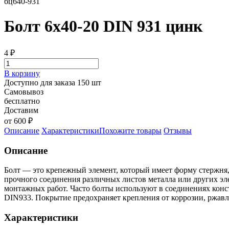
бц640-931
Болт 6х40-20 DIN 931 цинк
4
₽
В корзину
Доступно для заказа 150 шт
Самовывоз
бесплатно
Доставим
от 600 ₽
Описание
Характеристики
Похожите товары
Отзывы
Описание
Болт — это крепежный элемент, который имеет форму стержня, 
прочного соединения различных листов металла или других эл
монтажных работ. Часто болты используют в соединениях конс
DIN933. Покрытие предохраняет крепления от коррозии, ржавл
Характеристики