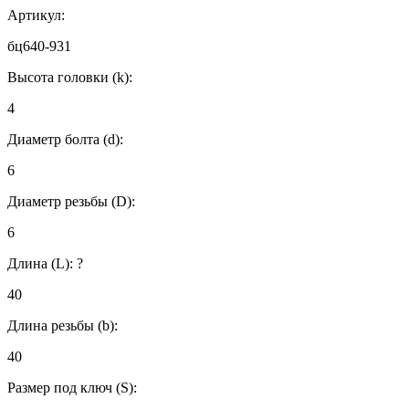
Артикул:
бц640-931
Высота головки (k):
4
Диаметр болта (d):
6
Диаметр резьбы (D):
6
Длина (L):
?
40
Длина резьбы (b):
40
Размер под ключ (S):