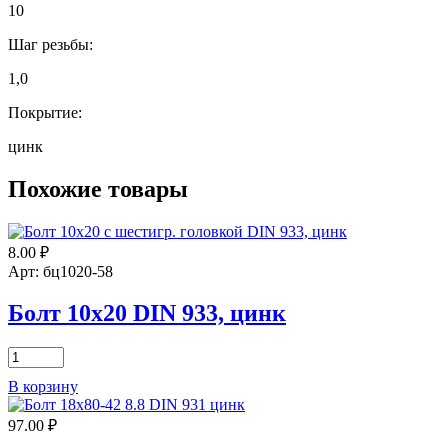
10
Шаг резьбы:
1,0
Покрытие:
цинк
Похожие товары
8.00
₽
Арт: бц1020-58
Болт 10х20 DIN 933, цинк
Количество
товара
В корзину
Болт
10х20
97.00
₽
DIN
933,