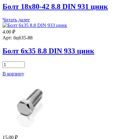
цинк
Болт 18х80-42 8.8 DIN 931 цинк
Читать далее
4.00
₽
Арт: бц635-88
Болт 6х35 8.8 DIN 933 цинк
Количество
товара
В корзину
Болт
6х35
8.8
DIN
933
цинк
15.00
₽