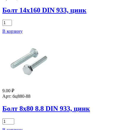
Болт 14х160 DIN 933, цинк
Количество
товара
В корзину
Болт
14х160
DIN
933,
цинк
9.00
₽
Арт: бц880-88
Болт 8х80 8.8 DIN 933, цинк
Количество
товара
В корзину