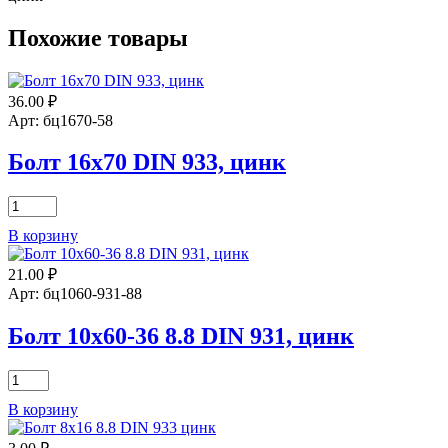
Похожие товары
36.00
₽
Арт: бц1670-58
Болт 16х70 DIN 933, цинк
Количество
товара
В корзину
Болт
16х70
21.00
₽
DIN
933,
Арт: бц1060-931-88
цинк
Болт 10х60-36 8.8 DIN 931, цинк
Количество
товара
В корзину
Болт
10х60-