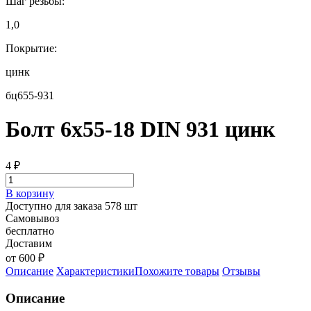
Шаг резьбы:
1,0
Покрытие:
цинк
бц655-931
Болт 6х55-18 DIN 931 цинк
4
₽
В корзину
Доступно для заказа 578 шт
Самовывоз
бесплатно
Доставим
от 600 ₽
Описание
Характеристики
Похожите товары
Отзывы
Описание