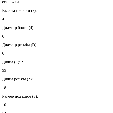
бц655-931
Высота головки (k):
4
Диаметр болта (d):
6
Диаметр резьбы (D):
6
Длина (L):
?
55
Длина резьбы (b):
18
Размер под ключ (S):
10