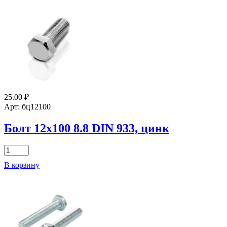
20х50
8.8
DIN
933
цинк
25.00
₽
Арт: бц12100
Болт 12х100 8.8 DIN 933, цинк
Количество
товара
В корзину
Болт
12х100
8.8
DIN
933,
цинк