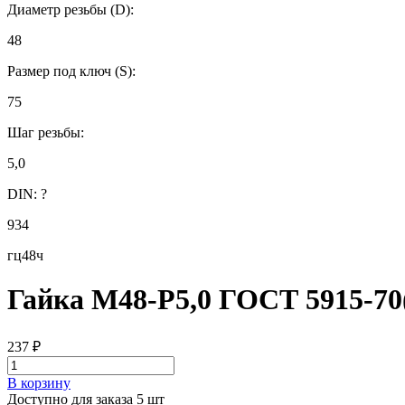
Диаметр резьбы (D):
48
Размер под ключ (S):
75
Шаг резьбы:
5,0
DIN:
?
934
гц48ч
Гайка М48-Р5,0 ГОСТ 5915-70(
237
₽
В корзину
Доступно для заказа 5 шт