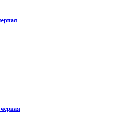
черная
 черная