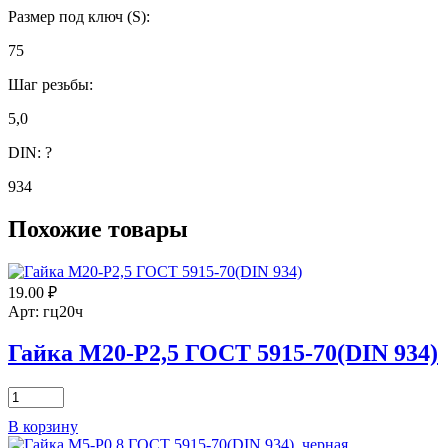
Размер под ключ (S):
75
Шаг резьбы:
5,0
DIN:
?
934
Похожие товары
19.00
₽
Арт: гц20ч
Гайка М20-Р2,5 ГОСТ 5915-70(DIN 934)
Количество
товара
В корзину
Гайка