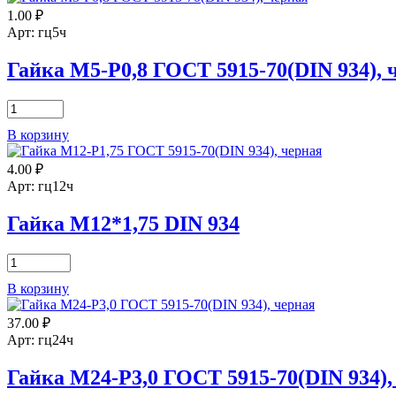
М20-
1.00
₽
Р2,5
ГОСТ
Арт: гц5ч
5915-
70(DIN
Гайка М5-Р0,8 ГОСТ 5915-70(DIN 934), 
934)
Количество
товара
В корзину
Гайка
М5-
4.00
₽
Р0,8
ГОСТ
Арт: гц12ч
5915-
70(DIN
Гайка М12*1,75 DIN 934
934),
черная
Количество
товара
В корзину
Гайка
М12*1,75
37.00
₽
DIN
934
Арт: гц24ч
Гайка М24-Р3,0 ГОСТ 5915-70(DIN 934),