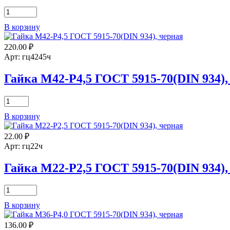
Количество
товара
В корзину
Гайка
М24-
220.00
₽
Р3,0
ГОСТ
Арт: гц4245ч
5915-
70(DIN
Гайка М42-Р4,5 ГОСТ 5915-70(DIN 934),
934),
черная
Количество
товара
В корзину
Гайка
М42-
22.00
₽
Р4,5
ГОСТ
Арт: гц22ч
5915-
70(DIN
Гайка М22-Р2,5 ГОСТ 5915-70(DIN 934),
934),
черная
Количество
товара
В корзину
Гайка
М22-
136.00
₽
Р2,5