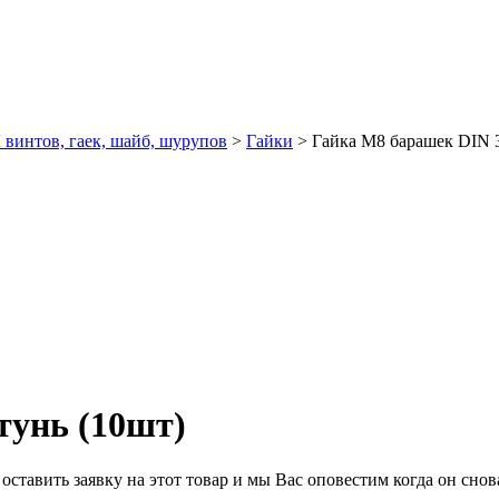
интов, гаек, шайб, шурупов
>
Гайки
>
Гайка М8 барашек DIN 3
тунь (10шт)
ставить заявку на этот товар и мы Вас оповестим когда он снова