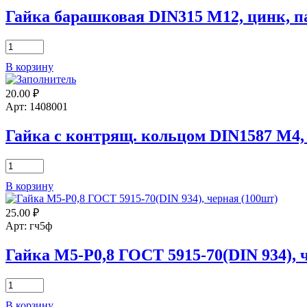
цинк
(20шт)
Гайка барашковая DIN315 М12, цинк, па
Количество
товара
В корзину
Гайка
барашковая
20.00
₽
DIN315
М12,
Арт: 1408001
цинк,
пак.
Гайка с контрящ. кольцом DIN1587 М4, 
(1шт)
Количество
товара
В корзину
Гайка
с
25.00
₽
контрящ.
кольцом
Арт: гч5ф
DIN1587
М4,
Гайка М5-Р0,8 ГОСТ 5915-70(DIN 934), 
цинк
пак.
Количество
(18шт)
товара
В корзину