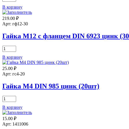
товара
В корзину
Гайка
М5-
219.00
₽
Р0.8
самоконтр.
Арт: гф12-30
DIN
985(10шт)
Гайка М12 с фланцем DIN 6923 цинк (3
Количество
товара
В корзину
Гайка
М12
25.00
₽
с
фланцем
Арт: гс4-20
DIN
6923
Гайка М4 DIN 985 цинк (20шт)
цинк
(30шт)
Количество
товара
В корзину
Гайка
М4
15.00
₽
DIN
985
Арт: 1411006