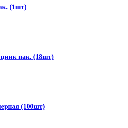
к. (1шт)
цинк пак. (18шт)
черная (100шт)