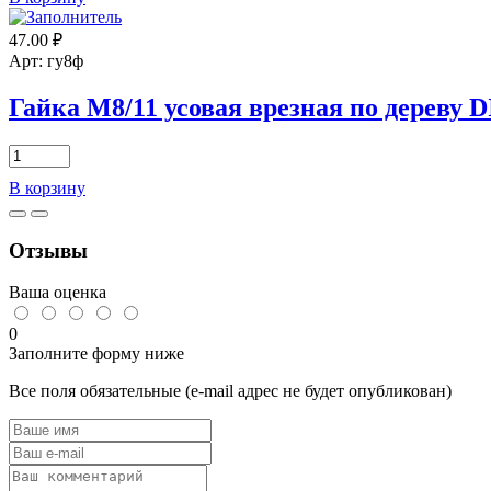
Гайка
М5-
47.00
₽
Р0,8
ГОСТ
Арт: гу8ф
5915-
70(DIN
Гайка М8/11 усовая врезная по дереву D
934),
черная
Количество
(100шт)
товара
В корзину
Гайка
М8/11
усовая
Отзывы
врезная
по
дереву
Ваша оценка
DIN
1624
0
(10шт)
Заполните форму ниже
Все поля обязательные (e-mail адрес не будет опубликован)