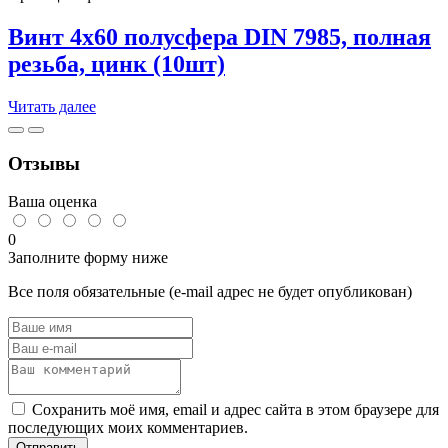
965,
+гайка
Винт 4х60 полусфера DIN 7985, полная
М5(1),
резьба, цинк (10шт)
+шайба
М5(1),
(8компл)
Читать далее
Отзывы
Ваша оценка
0
Заполните форму ниже
Все поля обязательные (e-mail адрес не будет опубликован)
Сохранить моё имя, email и адрес сайта в этом браузере для
последующих моих комментариев.
Отправить