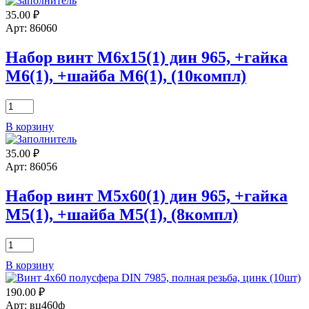
35.00
₽
Арт: 86060
Набор винт М6х15(1) дин 965, +гайка
М6(1), +шайба М6(1), (10компл)
Количество
товара
В корзину
Набор
винт
35.00
₽
М6х15(1)
дин
Арт: 86056
965,
+гайка
Набор винт М5х60(1) дин 965, +гайка
М6(1),
М5(1), +шайба М5(1), (8компл)
+шайба
М6(1),
(10компл)
Количество
товара
В корзину
Набор
винт
190.00
₽
М5х60(1)
дин
Арт: вц460ф