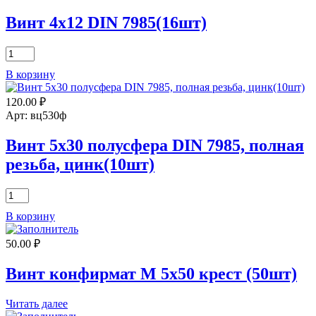
Винт 4х12 DIN 7985(16шт)
Количество
товара
В корзину
Винт
4х12
120.00
₽
DIN
7985(16шт)
Арт: вц530ф
Винт 5х30 полусфера DIN 7985, полная
резьба, цинк(10шт)
Количество
товара
В корзину
Винт
5х30
50.00
₽
полусфера
DIN
7985,
Винт конфирмат М 5х50 крест (50шт)
полная
резьба,
Читать далее
цинк(10шт)