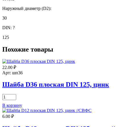
Наружный диаметр (D2):
30
DIN:
?
125
Похожие товары
22.00
₽
Арт: шп36
Шайба D36 плоская DIN 125, цинк
Количество
товара
В корзину
Шайба
D36
6.00
₽
плоская
DIN
125,