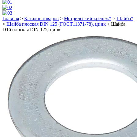
Главная
>
Каталог товаров
>
Метрический крепёж*
>
Шайба*
>
Шайба плоская DIN 125 (ГОСТ11371-78), цинк
>
Шайба
D16 плоская DIN 125, цинк