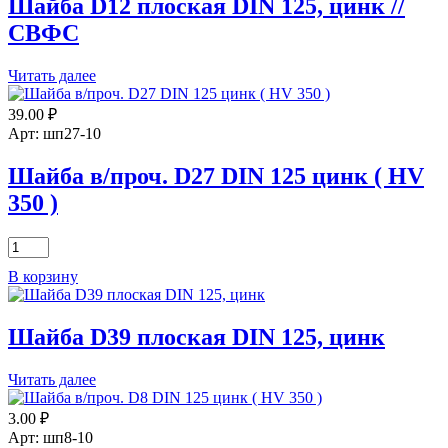
Шайба D12 плоская DIN 125, цинк //
цинк
СВФС
Читать далее
39.00
₽
Арт: шп27-10
Шайба в/проч. D27 DIN 125 цинк ( HV
350 )
Количество
товара
В корзину
Шайба
в/
проч.
Шайба D39 плоская DIN 125, цинк
D27
DIN
125
Читать далее
цинк
(
3.00
₽
HV
Арт: шп8-10
350