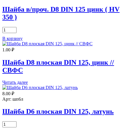
)
Шайба в/проч. D8 DIN 125 цинк ( HV
350 )
Количество
товара
В корзину
Шайба
в/
1.00
₽
проч.
D8
DIN
Шайба D8 плоская DIN 125, цинк //
125
СВФС
цинк
(
HV
Читать далее
350
)
8.00
₽
Арт: шп6л
Шайба D6 плоская DIN 125, латунь
Количество
товара