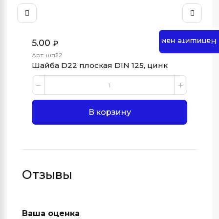
Напишите нам
5.00
8.
₽
Арт: шп22
Арт
Шайба D22 плоская DIN 125, цинк
Ша
В корзину
Отзывы
Ваша оценка