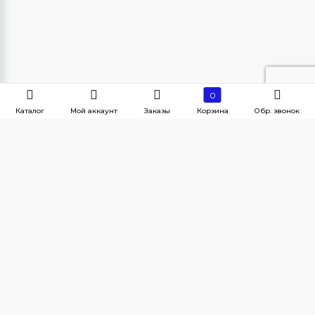
0
Каталог
Мой аккаунт
Заказы
Корзина
Обр. звонок
Наши контакты
г. Челябинск, Краснознаменная, 28
ПН-ПТ с 8:30 - 18:00
ooomiks.kdm@mail.ru
8(800)-200-01-56
Услуги магазина