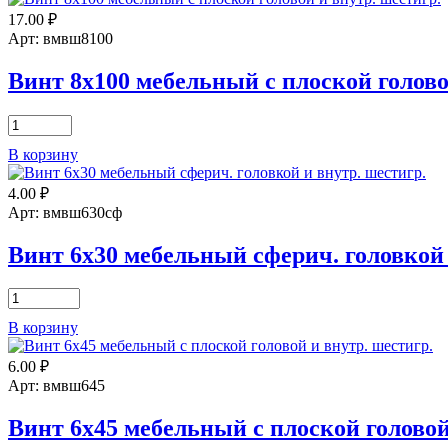
6х55
17.00
₽
мебельный
с
Арт: вмвш8100
плоской
головой
Винт 8х100 мебельный с плоской голово
и
внутр.
Количество
шестигр.
товара
В корзину
Винт
8х100
4.00
₽
мебельный
с
Арт: вмвш630сф
плоской
головой
Винт 6х30 мебельный сферич. головкой 
и
внутр.
Количество
шестигр.
товара
В корзину
Винт
6х30
6.00
₽
мебельный
сферич.
Арт: вмвш645
головкой
и
Винт 6х45 мебельный с плоской головой
внутр.