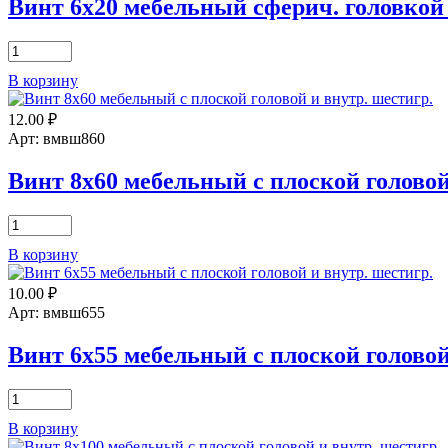
головкой
Винт 6х20 мебельный сферич. головкой 
и
внутр.
Количество
шестигр.
товара
В корзину
Винт
6х20
12.00
₽
мебельный
сферич.
Арт: вмвш860
головкой
и
Винт 8х60 мебельный с плоской головой
внутр.
шестигр.
Количество
товара
В корзину
Винт
8х60
10.00
₽
мебельный
с
Арт: вмвш655
плоской
головой
Винт 6х55 мебельный с плоской головой
и
внутр.
Количество
шестигр.
товара
В корзину
Винт