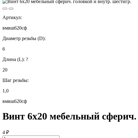
Артикул:
вмвш620сф
Диаметр резьбы (D):
6
Длина (L):
?
20
Шаг резьбы:
1,0
вмвш620сф
Винт 6х20 мебельный сферич. 
4
₽