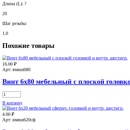
Длина (L):
?
20
Шаг резьбы:
1,0
Похожие товары
16.00
₽
Арт: вмвш680
Винт 6х80 мебельный с плоской головко
Количество
товара
В корзину
Винт
6х80
4.00
₽
мебельный
с
Арт: вмвш620сф
плоской