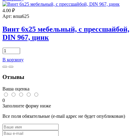
3х12
4.00
₽
мебельный,
с
Арт: впш625
прессшайбой,
DIN
Винт 6х25 мебельный, с прессшайбой,
967,
DIN 967, цинк
цинк
Количество
товара
В корзину
Винт
6х25
мебельный,
Отзывы
с
прессшайбой,
DIN
Ваша оценка
967,
цинк
0
Заполните форму ниже
Все поля обязательные (e-mail адрес не будет опубликован)