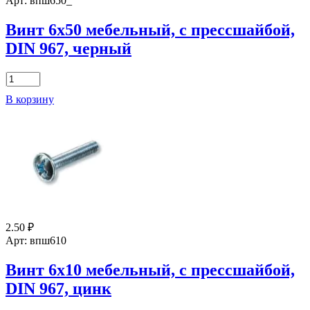
с
Арт: впш650_
прессшайбой,
DIN
Винт 6х50 мебельный, с прессшайбой,
967,
DIN 967, черный
цинк,
неполн.резьба
Количество
товара
В корзину
Винт
6х50
мебельный,
с
прессшайбой,
DIN
967,
черный
2.50
₽
Арт: впш610
Винт 6х10 мебельный, с прессшайбой,
DIN 967, цинк