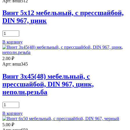
Арт: впш512
Винт 5х12 мебельный, с прессшайбой,
DIN 967, цинк
Количество
товара
В корзину
Винт
5х12
мебельный,
2.00
₽
с
прессшайбой,
Арт: впш345
DIN
967,
Винт 3х45(48) мебельный, с
цинк
прессшайбой, DIN 967, цинк,
неполн.резьба
Количество
товара
В корзину
Винт
3х45(48)
5.00
₽
мебельный,