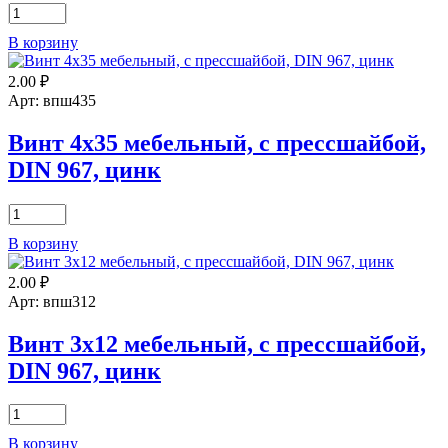
Количество
товара
В корзину
Винт
6х10
2.00
₽
мебельный,
с
Арт: впш435
прессшайбой,
DIN
Винт 4х35 мебельный, с прессшайбой,
967,
DIN 967, цинк
цинк
Количество
товара
В корзину
Винт
4х35
2.00
₽
мебельный,
с
Арт: впш312
прессшайбой,
DIN
Винт 3х12 мебельный, с прессшайбой,
967,
DIN 967, цинк
цинк
Количество
товара
В корзину
Винт