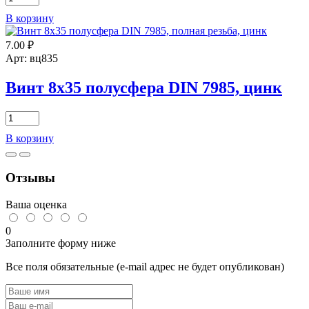
товара
В корзину
Винт
3х14
7.00
₽
полусфера
DIN
Арт: вц835
7985
цинк
Винт 8х35 полусфера DIN 7985, цинк
Количество
товара
В корзину
Винт
8х35
полусфера
Отзывы
DIN
7985,
цинк
Ваша оценка
0
Заполните форму ниже
Все поля обязательные (e-mail адрес не будет опубликован)