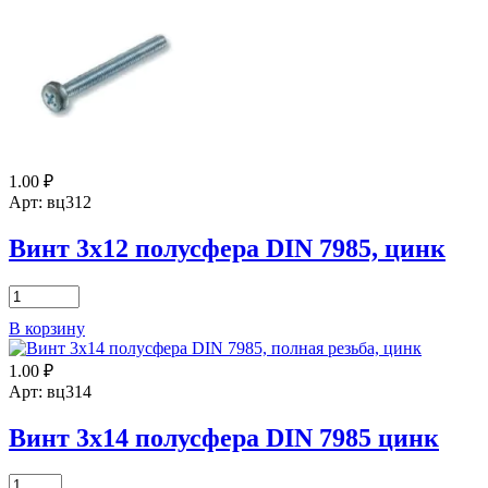
6х10
полусфера
DIN
7985,
цинк
1.00
₽
Арт: вц312
Винт 3х12 полусфера DIN 7985, цинк
Количество
товара
В корзину
Винт
3х12
1.00
₽
полусфера
DIN
Арт: вц314
7985,
цинк
Винт 3х14 полусфера DIN 7985 цинк
Количество