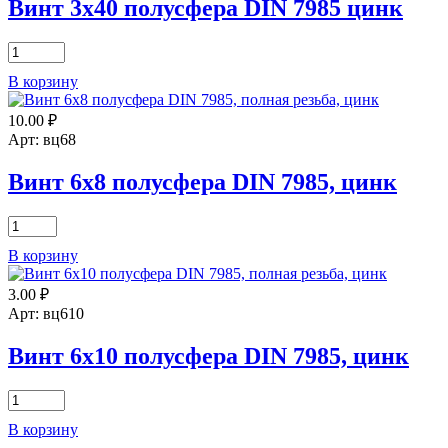
цинк
Винт 3х40 полусфера DIN 7985 цинк
Количество
товара
В корзину
Винт
3х40
10.00
₽
полусфера
DIN
Арт: вц68
7985
цинк
Винт 6х8 полусфера DIN 7985, цинк
Количество
товара
В корзину
Винт
6х8
3.00
₽
полусфера
DIN
Арт: вц610
7985,
цинк
Винт 6х10 полусфера DIN 7985, цинк
Количество
товара
В корзину
Винт