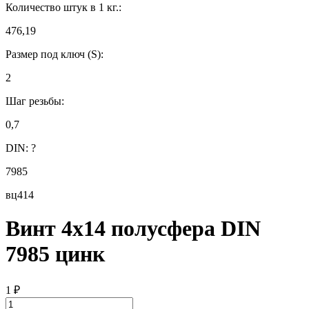
Количество штук в 1 кг.:
476,19
Размер под ключ (S):
2
Шаг резьбы:
0,7
DIN:
?
7985
вц414
Винт 4х14 полусфера DIN
7985 цинк
1
₽