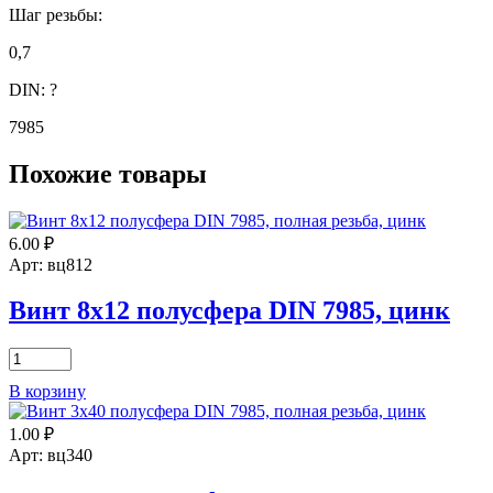
Шаг резьбы:
0,7
DIN:
?
7985
Похожие товары
6.00
₽
Арт: вц812
Винт 8х12 полусфера DIN 7985, цинк
Количество
товара
В корзину
Винт
8х12
1.00
₽
полусфера
DIN
Арт: вц340
7985,