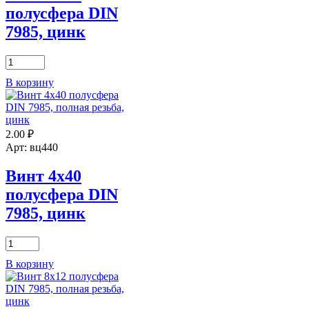
полусфера DIN
7985, цинк
Количество
товара
В корзину
Винт
5х50
полусфера
DIN
2.00
₽
7985,
цинк
Арт: вц440
Винт 4х40
полусфера DIN
7985, цинк
Количество
товара
В корзину
Винт
4х40
полусфера
DIN