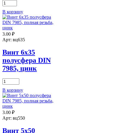
Количество
4
товара
В корзину
Винт
Шаг резьбы:
4х8
1,25
полусфера
DIN
DIN:
?
3.00
₽
7985,
цинк
Арт: вц635
7985
Винт 6х35
полусфера DIN
7985, цинк
Количество
товара
В корзину
Винт
6х35
полусфера
DIN
3.00
₽
7985,
цинк
Арт: вц550
Винт 5х50