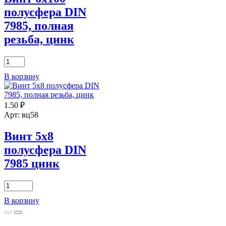
полусфера DIN
7985, полная
резьба, цинк
Количество
товара
В корзину
Винт
6х100
полусфера
1.50
₽
DIN
7985,
Арт: вц58
полная
резьба,
Винт 5х8
цинк
полусфера DIN
7985 цинк
Количество
товара
В корзину
Винт
5х8
полусфера