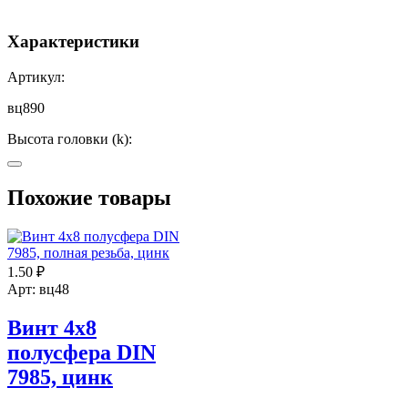
Характеристики
Артикул:
вц890
Высота головки (k):
6
Похожие товары
Диаметр головки (D) (Dk) (D2):
16
Диаметр резьбы (D):
1.50
₽
Арт: вц48
8
Винт 4х8
Длина (L):
?
полусфера DIN
90
7985, цинк
Размер под ключ (S):