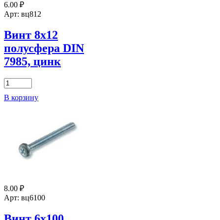
6.00
₽
7985,
цинк
Арт: вц812
Винт 8х12
полусфера DIN
7985, цинк
Количество
товара
В корзину
Винт
8х12
полусфера
DIN
7985,
цинк
8.00
₽
Арт: вц6100
Винт 6х100