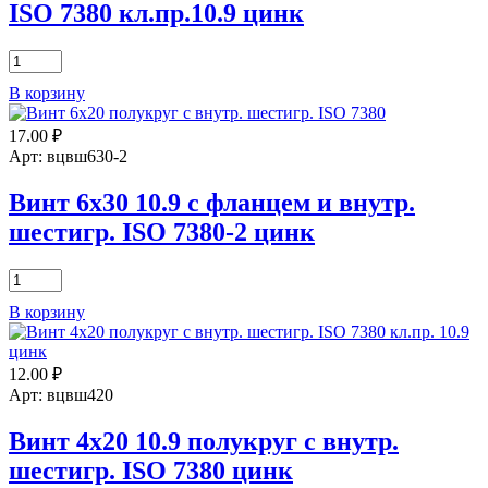
ISO 7380 кл.пр.10.9 цинк
ISO
7380
цинк
Количество
товара
В корзину
Винт
6х40
17.00
₽
полукруг
с
Арт: вцвш630-2
внутр.
шестигр.
Винт 6х30 10.9 с фланцем и внутр.
ISO
шестигр. ISO 7380-2 цинк
7380
кл.пр.10.9
цинк
Количество
товара
В корзину
Винт
6х30
10.9
12.00
₽
с
фланцем
Арт: вцвш420
и
внутр.
Винт 4х20 10.9 полукруг с внутр.
шестигр.
шестигр. ISO 7380 цинк
ISO