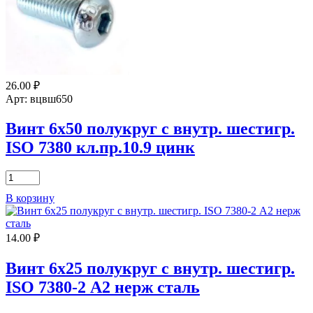
внутр.
шестигр.
ISO
7380
цинк
26.00
₽
Арт: вцвш650
Винт 6х50 полукруг с внутр. шестигр.
ISO 7380 кл.пр.10.9 цинк
Количество
товара
В корзину
Винт
6х50
полукруг
14.00
₽
с
внутр.
шестигр.
Винт 6х25 полукруг с внутр. шестигр.
ISO
ISO 7380-2 А2 нерж сталь
7380
кл.пр.10.9