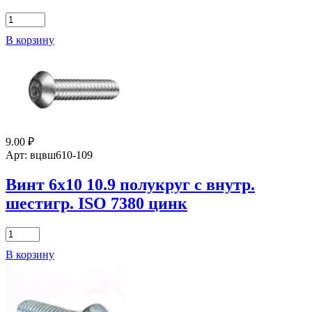
7380-
2
Количество
цинк
товара
В корзину
Винт
4х20
10.9
полукруг
с
внутр.
шестигр.
ISO
9.00
₽
7380
Арт: вцвш610-109
цинк
Винт 6х10 10.9 полукруг с внутр.
шестигр. ISO 7380 цинк
Количество
товара
В корзину
Винт
6х10
10.9
полукруг
с