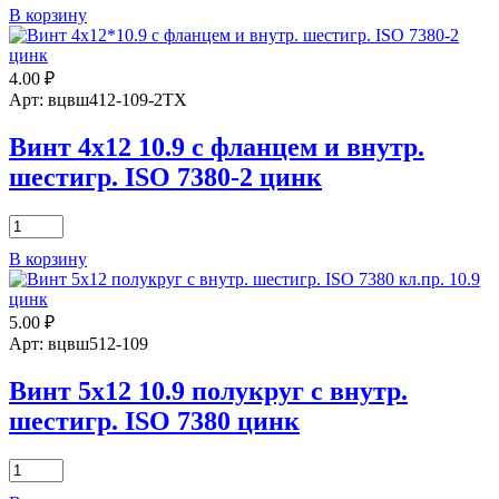
В корзину
Винт
4х8
10.9
4.00
₽
полукруг
с
Арт: вцвш412-109-2ТХ
внутр.
шестигр.
Винт 4х12 10.9 с фланцем и внутр.
ISO
шестигр. ISO 7380-2 цинк
7380
цинк
Количество
товара
В корзину
Винт
4х12
10.9
5.00
₽
с
фланцем
Арт: вцвш512-109
и
внутр.
Винт 5х12 10.9 полукруг с внутр.
шестигр.
шестигр. ISO 7380 цинк
ISO
7380-
2
Количество
цинк
товара