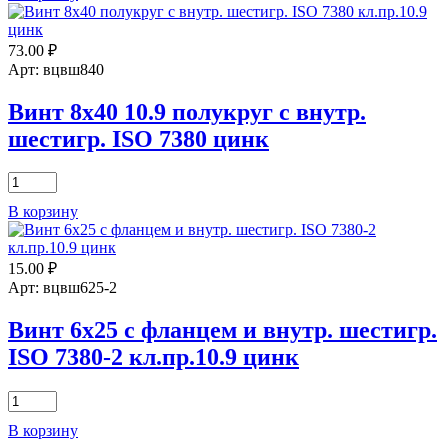
6х25
10.9
73.00
₽
полукруг
с
Арт: вцвш840
внутр.
шестигр.
Винт 8х40 10.9 полукруг с внутр.
ISO
шестигр. ISO 7380 цинк
7380
цинк
Количество
товара
В корзину
Винт
8х40
10.9
15.00
₽
полукруг
с
Арт: вцвш625-2
внутр.
шестигр.
Винт 6х25 с фланцем и внутр. шестигр.
ISO
ISO 7380-2 кл.пр.10.9 цинк
7380
цинк
Количество
товара
В корзину
Винт