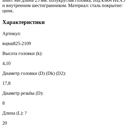
Винт М8 длина 25 мм. полукруглая головка, под ключ HEX5
и внутренним шестигранником. Материал: сталь покрытие:
цинк.
Характеристики
Артикул:
вцвш825-2109
Высота головки (k):
4,10
Диаметр головки (D) (Dk) (D2):
17,8
Диаметр резьбы (D):
8
Длина (L):
?
20