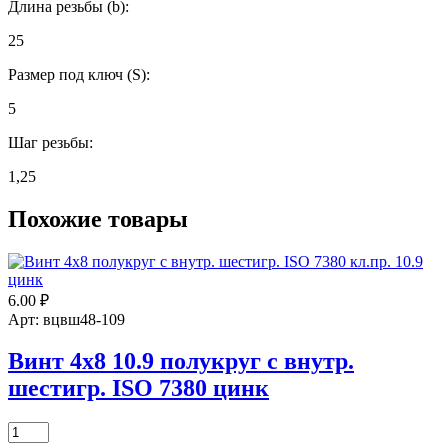
Длина резьбы (b):
25
Размер под ключ (S):
5
Шаг резьбы:
1,25
Похожие товары
6.00
₽
Арт: вцвш48-109
Винт 4х8 10.9 полукруг с внутр.
шестигр. ISO 7380 цинк
Количество
товара