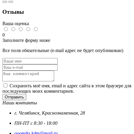
6х25
с
Отзывы
фланцем
и
внутр.
Ваша оценка
шестигр.
ISO
0
7380-
Заполните форму ниже
2
кл.пр.10.9
Все поля обязательные (e-mail адрес не будет опубликован)
цинк
Сохранить моё имя, email и адрес сайта в этом браузере для
последующих моих комментариев.
Отправить
Наши контакты
г. Челябинск, Краснознаменная, 28
ПН-ПТ с 8:30 - 18:00
ooomiks.kdm@mail.ru