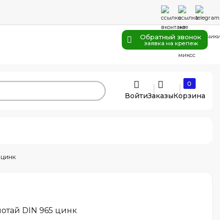
Обратный звонок
заявка на крепеж
0
Войти
Заказы
Корзина
 цинк