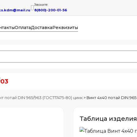
Звоните:
ks.kdm@mail.ru
8(800)-200-01-56
нтакты
Оплата
Доставка
Реквизиты
нт потай DIN 965/963 (ГОСТ17475-80) цинк
>
Винт 4х40 потай DIN 965
Таблица изделия