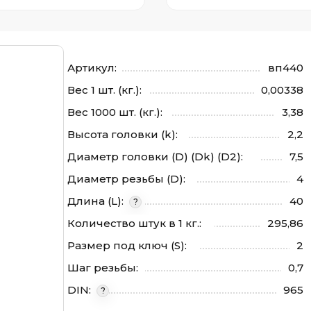
Артикул:
вп440
Вес 1 шт. (кг.):
0,00338
Вес 1000 шт. (кг.):
3,38
Высота головки (k):
2,2
Диаметр головки (D) (Dk) (D2):
7,5
Диаметр резьбы (D):
4
Длина (L):
40
?
Количество штук в 1 кг.:
295,86
Размер под ключ (S):
2
Шаг резьбы:
0,7
DIN:
965
?