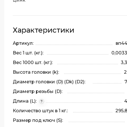
цинк
Характеристики
Артикул:
вп4
Вес 1 шт. (кг.):
0,003
Вес 1000 шт. (кг.):
3,
Высота головки (k):
2
Диаметр головки (D) (Dk) (D2):
7
Диаметр резьбы (D):
Длина (L):
?
Количество штук в 1 кг.:
295,
Размер под ключ (S):