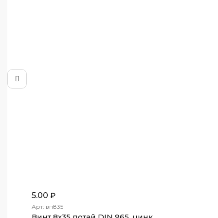
5.00
₽
Арт: вп835
Винт 8х35 потай DIN 965, цинк