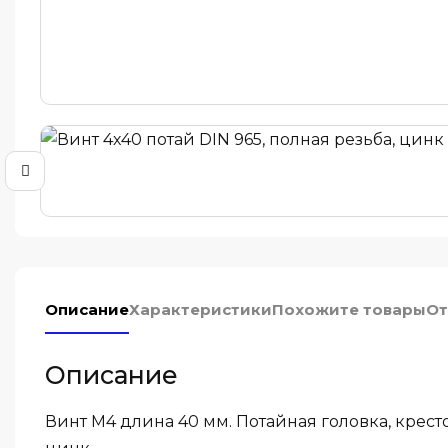
Описание
Характеристики
Похожите товары
От
Описание
Винт М4 длина 40 мм. Потайная головка, крес