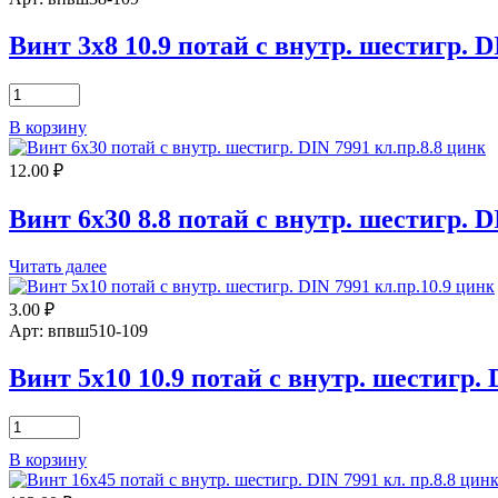
внутр.
шестигр.
Винт 3х8 10.9 потай с внутр. шестигр. D
DIN
7991
Количество
кл.пр.10.9
товара
цинк,
В корзину
Винт
неполн.
3х8
резьба
12.00
₽
10.9
потай
с
Винт 6х30 8.8 потай с внутр. шестигр. 
внутр.
шестигр.
Читать далее
DIN
7991
3.00
₽
Арт: впвш510-109
Винт 5х10 10.9 потай с внутр. шестигр.
Количество
товара
В корзину
Винт
5х10