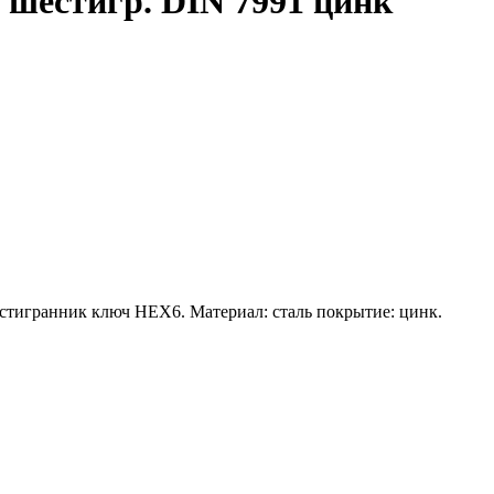
. шестигр. DIN 7991 цинк
стигранник ключ HEX6. Материал: сталь покрытие: цинк.