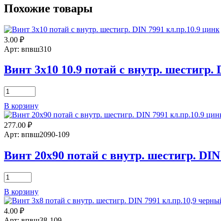
Похожие товары
3.00
₽
Арт: впвш310
Винт 3х10 10.9 потай с внутр. шестигр.
Количество
товара
В корзину
Винт
3х10
277.00
₽
10.9
потай
Арт: впвш2090-109
с
внутр.
Винт 20х90 потай с внутр. шестигр. DIN 
шестигр.
DIN
Количество
7991
товара
цинк
В корзину
Винт
20х90
4.00
₽
потай
с
Арт: впвш38-109