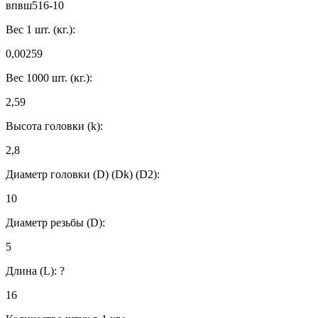
впвш516-10
Вес 1 шт. (кг.):
0,00259
Вес 1000 шт. (кг.):
2,59
Высота головки (k):
2,8
Диаметр головки (D) (Dk) (D2):
10
Диаметр резьбы (D):
5
Длина (L):
?
16