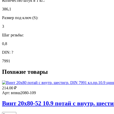
Количество штук в 1 кг.:
386,1
Размер под ключ (S):
3
Шаг резьбы:
0,8
DIN:
?
7991
Похожие товары
214.00
₽
Арт: впвш2080-109
Винт 20х80-52 10.9 потай с внутр. шест
Количество