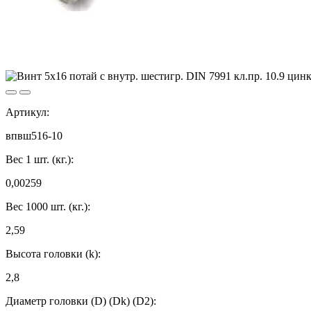
Артикул:
впвш516-10
Вес 1 шт. (кг.):
0,00259
Вес 1000 шт. (кг.):
2,59
Высота головки (k):
2,8
Диаметр головки (D) (Dk) (D2):