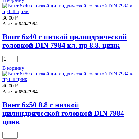
В корзину
Винт
10х30
8.8
30.00
₽
с
низкой
Арт: ви640-7984
цилиндр.
головкой
Винт 6х40 с низкой цилиндрической
DIN
головкой DIN 7984 кл. пр 8.8. цинк
7984
цинк
Количество
товара
В корзину
Винт
6х40
с
40.00
₽
низкой
цилиндрической
Арт: ви650-7984
головкой
DIN
Винт 6х50 8.8 с низкой
7984
цилиндрической головкой DIN 7984
кл.
пр
цинк
8.8.
цинк
Количество