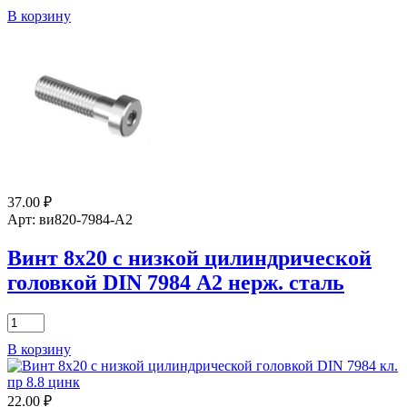
товара
В корзину
Винт
6х50
8.8
с
низкой
цилиндрической
головкой
DIN
7984
цинк
37.00
₽
Арт: ви820-7984-А2
Винт 8х20 с низкой цилиндрической
головкой DIN 7984 А2 нерж. сталь
Количество
товара
В корзину
Винт
8х20
с
22.00
₽
низкой