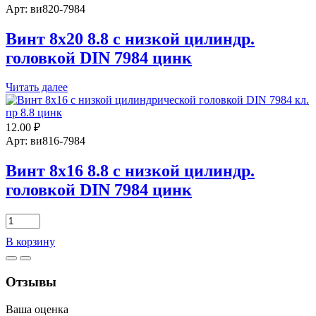
цилиндрической
Арт: ви820-7984
головкой
DIN
Винт 8х20 8.8 с низкой цилиндр.
7984
головкой DIN 7984 цинк
А2
нерж.
сталь
Читать далее
12.00
₽
Арт: ви816-7984
Винт 8х16 8.8 с низкой цилиндр.
головкой DIN 7984 цинк
Количество
товара
В корзину
Винт
8х16
8.8
Отзывы
с
низкой
цилиндр.
Ваша оценка