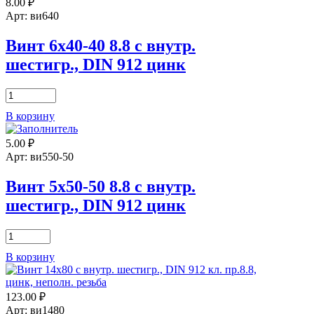
8.00
₽
8.8
40
с
Арт: ви640
внутр.
Длина резьбы (b):
шестигр.,
Винт 6х40-40 8.8 с внутр.
DIN
40
шестигр., DIN 912 цинк
912
цинк
Количество штук в 1 кг.:
Количество
101,94
товара
В корзину
Винт
Размер под ключ (S):
6х40-
5.00
₽
40
5
8.8
Арт: ви550-50
с
Шаг резьбы:
внутр.
Винт 5х50-50 8.8 с внутр.
шестигр.,
1,0
шестигр., DIN 912 цинк
DIN
912
DIN:
?
цинк
Количество
товара
912
В корзину
Винт
Покрытие:
5х50-
50
цинк
123.00
₽
8.8
с
Арт: ви1480