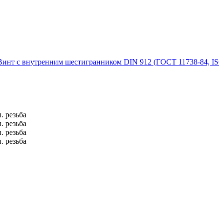
Винт с внутренним шестигранником DIN 912 (ГОСТ 11738-84, IS