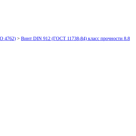
O 4762)
>
Bинт DIN 912 (ГОСТ 11738-84) класс прочности 8.8