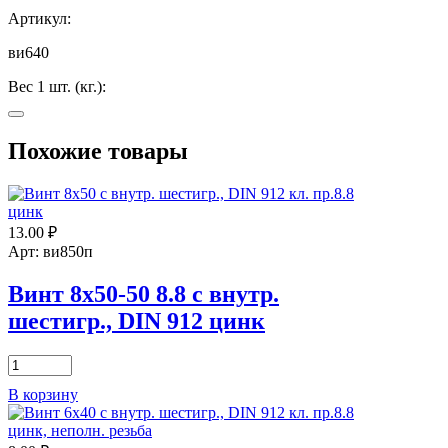
Артикул:
ви640
Вес 1 шт. (кг.):
0,00981
Похожие товары
Вес 1000 шт. (кг.):
9,81
Высота головки (k):
13.00
₽
Арт: ви850п
6
Винт 8х50-50 8.8 с внутр.
Диаметр головки (D) (Dk) (D2):
шестигр., DIN 912 цинк
10
Диаметр резьбы (D):
Количество
товара
6
В корзину
Винт
8х50-
Длина (L):
?
50